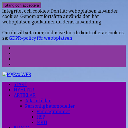
Integritet och cookies: Den här webbplatsen använder
cookies. Genom att fortsätta använda den här
webbplatsen godkänner du deras användning.
Om du vill veta mer, inklusive hur du kontrollerar cookies,
se:
GDPR-policy för webbplatsen
Facebook
Instagram
Threads
YouTube
START
NYHETER
ARTIKLAR
Alla artiklar
Personlighetsmodeller
Enneagrammet
HSP
MBTI
BLOGG