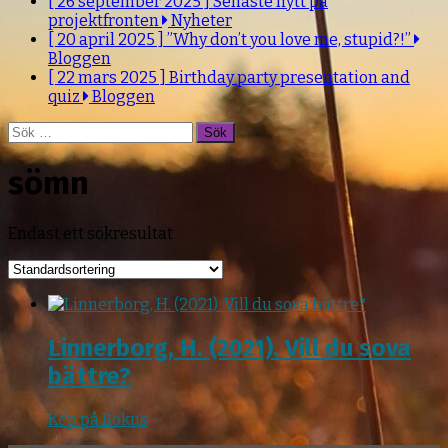
[ 26 september 2025 ]
Senaste nytt på
projektfronten
Nyheter
[ 20 april 2025 ]
”Why don’t you love me, stupid?!”
Bloggen
[ 22 mars 2025 ]
Birthday party presentation and
quiz
Bloggen
Sök
efter:
sömn
Endast ett sökresultat
Linnerborg, H. (2021). Vill du sova
bättre?
Köp på Bokus