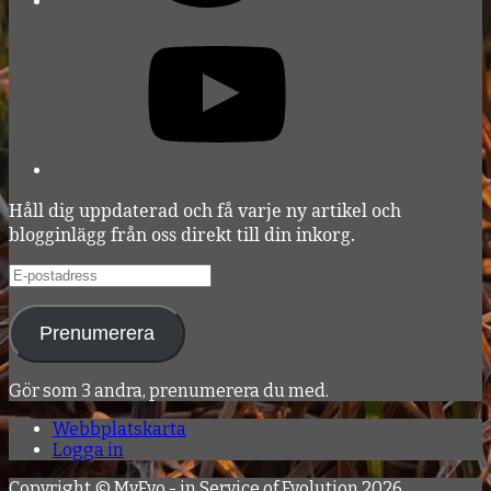
YouTube
Håll dig uppdaterad och få varje ny artikel och
blogginlägg från oss direkt till din inkorg.
E-
postadress
Prenumerera
Gör som 3 andra, prenumerera du med.
Webbplatskarta
Logga in
Copyright ©
MyEvo - in Service of Evolution
2026