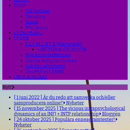
SHOP
Till butiken
Varukorg
Kassa
Mitt konto
EVENEMANG
LEARN
E L E M E N T A (Startpunkt)
> INTEGRALFILOSOFIN
Nya kursplattformen
Gamla kursplattformen
Sök fler aktiviteter
Om MyEvo LEARN
OM & KONTAKT
Nytt
[ 1 juni 2022 ]
Är du redo att samverka och/eller
samproducera online?
Nyheter
[ 15 november 2025 ]
The vicious intrapsychological
dynamics of an INFJ + INTP relationship
Bloggen
[ 24 oktober 2025 ]
Populära enneagramtester!
Nyheter