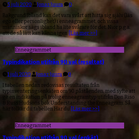
5 juli 2020
Jonaz Juura
0
Bakgrund Ibland kan det vara svårt att hitta sig själv (läs
ego eller personlighet) i enneagrammet, och vissa
människor sägs ibland ha lite svårare för det. Nior p.g.a.
att de så lätt kan känna igen
[Läs mer >>]
Enneagrammet
Typindikation utifrån 90 val (resultat)
1 juli 2020
Jonaz Juura
0
I tabellen nedan redovisas resultaten från
typinventeringsenkäten om 90 påståenden, med syfte att
ge en indikation på trolig enneagramtyp utifrån Don Riso
& Russ Hudsons bok Understanding the Enneagram. Så
här tolkar du tabellen Har du
[Läs mer >>]
Enneagrammet
Typindikation utifrån 90 val (enkät)