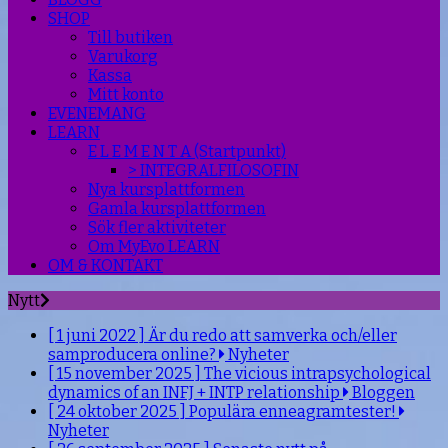
SHOP
Till butiken
Varukorg
Kassa
Mitt konto
EVENEMANG
LEARN
E L E M E N T A (Startpunkt)
> INTEGRALFILOSOFIN
Nya kursplattformen
Gamla kursplattformen
Sök fler aktiviteter
Om MyEvo LEARN
OM & KONTAKT
Nytt
[ 1 juni 2022 ]
Är du redo att samverka och/eller
samproducera online?
Nyheter
[ 15 november 2025 ]
The vicious intrapsychological
dynamics of an INFJ + INTP relationship
Bloggen
[ 24 oktober 2025 ]
Populära enneagramtester!
Nyheter