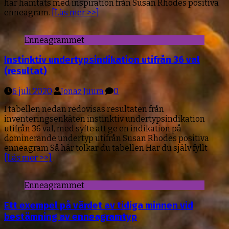
har hämtats med inspiration från Susan Rhodes positiva
enneagram.
[Läs mer >>]
Enneagrammet
Instinktiv undertypsindikation utifrån 36 val
(resultat)
6 juli 2020
Jonaz Juura
0
I tabellen nedan redovisas resultaten från
inventeringsenkäten instinktiv undertypsindikation
utifrån 36 val, med syfte att ge en indikation på
dominerande undertyp utifrån Susan Rhodes positiva
enneagram Så här tolkar du tabellen Har du själv fyllt
[Läs mer >>]
Enneagrammet
Ett exempel på värdet av tidiga minnen vid
bestämning av enneagramtyp