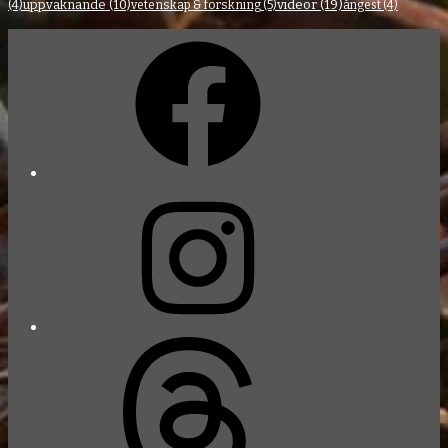
videor
(19)
uppvaknande
(10)
(4)
vetenskap & forskning
(5)
ångest
(4)
Facebook
Instagram
Threads