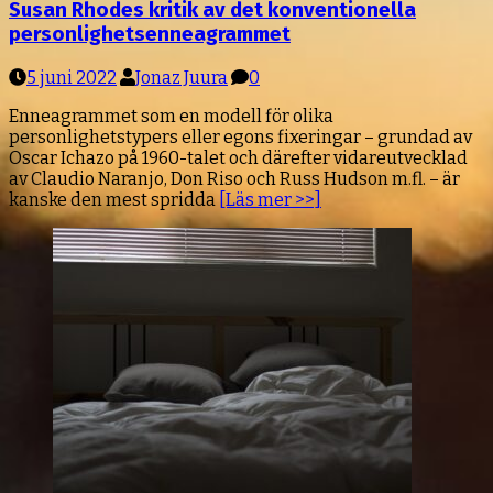
Susan Rhodes kritik av det konventionella
personlighetsenneagrammet
5 juni 2022
Jonaz Juura
0
Enneagrammet som en modell för olika
personlighetstypers eller egons fixeringar – grundad av
Oscar Ichazo på 1960-talet och därefter vidareutvecklad
av Claudio Naranjo, Don Riso och Russ Hudson m.fl. – är
kanske den mest spridda
[Läs mer >>]