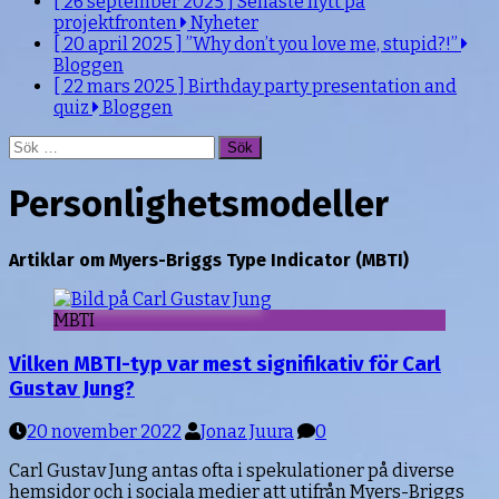
[ 26 september 2025 ]
Senaste nytt på
projektfronten
Nyheter
[ 20 april 2025 ]
”Why don’t you love me, stupid?!”
Bloggen
[ 22 mars 2025 ]
Birthday party presentation and
quiz
Bloggen
Sök
efter:
Personlighetsmodeller
Artiklar om Myers-Briggs Type Indicator (MBTI)
MBTI
Vilken MBTI-typ var mest signifikativ för Carl
Gustav Jung?
20 november 2022
Jonaz Juura
0
Carl Gustav Jung antas ofta i spekulationer på diverse
hemsidor och i sociala medier att utifrån Myers-Briggs