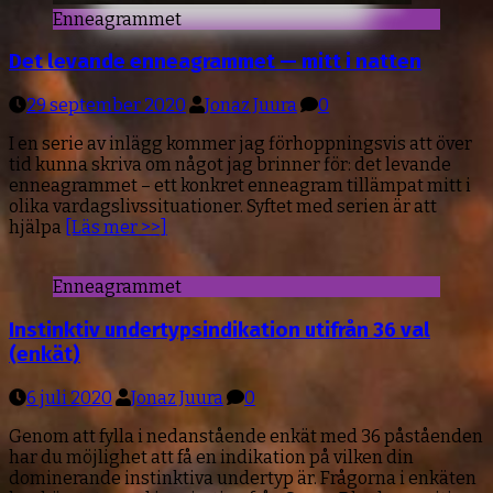
Enneagrammet
Det levande enneagrammet — mitt i natten
29 september 2020
Jonaz Juura
0
I en serie av inlägg kommer jag förhoppningsvis att över
tid kunna skriva om något jag brinner för: det levande
enneagrammet – ett konkret enneagram tillämpat mitt i
olika vardagslivssituationer. Syftet med serien är att
hjälpa
[Läs mer >>]
Enneagrammet
Instinktiv undertypsindikation utifrån 36 val
(enkät)
6 juli 2020
Jonaz Juura
0
Genom att fylla i nedanstående enkät med 36 påståenden
har du möjlighet att få en indikation på vilken din
dominerande instinktiva undertyp är. Frågorna i enkäten