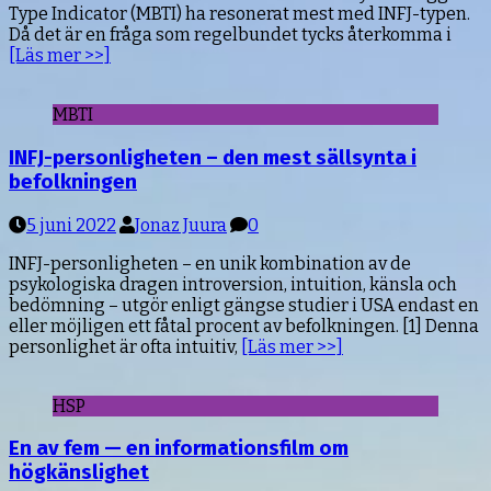
Type Indicator (MBTI) ha resonerat mest med INFJ-typen.
Då det är en fråga som regelbundet tycks återkomma i
[Läs mer >>]
MBTI
INFJ-personligheten – den mest sällsynta i
befolkningen
5 juni 2022
Jonaz Juura
0
INFJ-personligheten – en unik kombination av de
psykologiska dragen introversion, intuition, känsla och
bedömning – utgör enligt gängse studier i USA endast en
eller möjligen ett fåtal procent av befolkningen. [1] Denna
personlighet är ofta intuitiv,
[Läs mer >>]
HSP
En av fem — en informationsfilm om
högkänslighet