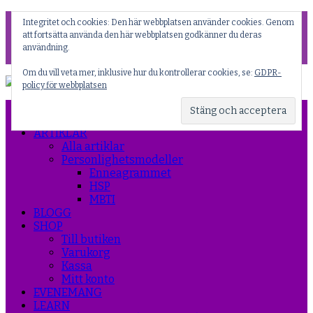
Facebook
Integritet och cookies: Den här webbplatsen använder cookies. Genom
Instagram
att fortsätta använda den här webbplatsen godkänner du deras
Threads
användning.
YouTube
Om du vill veta mer, inklusive hur du kontrollerar cookies, se:
GDPR-
policy för webbplatsen
START
NYHETER
ARTIKLAR
Alla artiklar
Personlighetsmodeller
Enneagrammet
HSP
MBTI
BLOGG
SHOP
Till butiken
Varukorg
Kassa
Mitt konto
EVENEMANG
LEARN