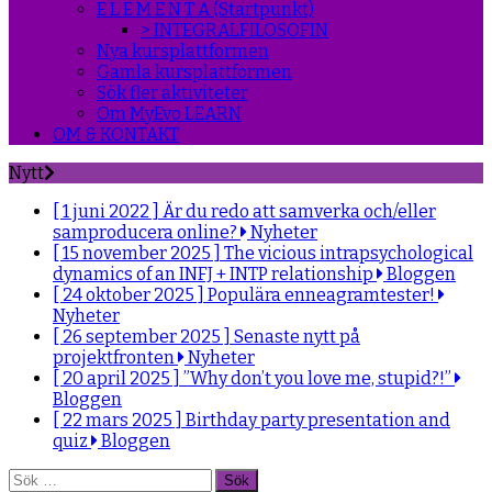
E L E M E N T A (Startpunkt)
> INTEGRALFILOSOFIN
Nya kursplattformen
Gamla kursplattformen
Sök fler aktiviteter
Om MyEvo LEARN
OM & KONTAKT
Nytt
[ 1 juni 2022 ]
Är du redo att samverka och/eller
samproducera online?
Nyheter
[ 15 november 2025 ]
The vicious intrapsychological
dynamics of an INFJ + INTP relationship
Bloggen
[ 24 oktober 2025 ]
Populära enneagramtester!
Nyheter
[ 26 september 2025 ]
Senaste nytt på
projektfronten
Nyheter
[ 20 april 2025 ]
”Why don’t you love me, stupid?!”
Bloggen
[ 22 mars 2025 ]
Birthday party presentation and
quiz
Bloggen
Sök