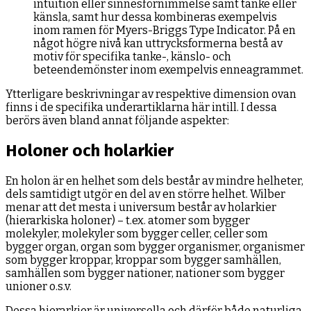
intuition eller sinnesförnimmelse samt tanke eller
känsla, samt hur dessa kombineras exempelvis
inom ramen för Myers-Briggs Type Indicator. På en
något högre nivå kan uttrycksformerna bestå av
motiv för specifika tanke-, känslo- och
beteendemönster inom exempelvis enneagrammet.
Ytterligare beskrivningar av respektive dimension ovan
finns i de specifika underartiklarna här intill. I dessa
berörs även bland annat följande aspekter:
Holoner och holarkier
En holon är en helhet som dels består av mindre helheter,
dels samtidigt utgör en del av en större helhet. Wilber
menar att det mesta i universum består av holarkier
(hierarkiska holoner) – t.ex. atomer som bygger
molekyler, molekyler som bygger celler, celler som
bygger organ, organ som bygger organismer, organismer
som bygger kroppar, kroppar som bygger samhällen,
samhällen som bygger nationer, nationer som bygger
unioner o.s.v.
Dessa hierarkier är universella och därför både naturliga