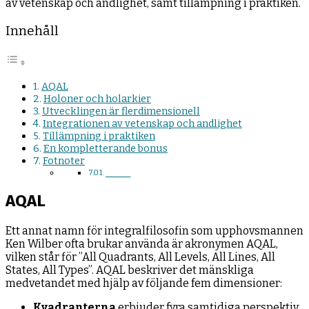
av vetenskap och andlighet, samt tillämpning i praktiken.
Innehåll
AQAL
Holoner och holarkier
Utvecklingen är flerdimensionell
Integrationen av vetenskap och andlighet
Tillämpning i praktiken
En kompletterande bonus
Fotnoter
______
AQAL
Ett annat namn för integralfilosofin som upphovsmannen
Ken Wilber ofta brukar använda är akronymen AQAL,
vilken står för ”All Quadrants, All Levels, All Lines, All
States, All Types”. AQAL beskriver det mänskliga
medvetandet med hjälp av följande fem dimensioner:
Kvadranterna
erbjuder fyra samtidiga perspektiv