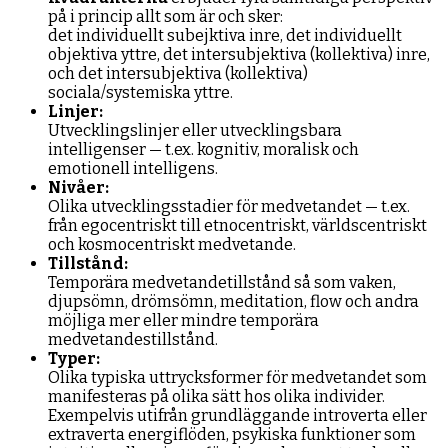
på i princip allt som är och sker:
det individuellt subejktiva inre, det individuellt
objektiva yttre, det intersubjektiva (kollektiva) inre,
och det intersubjektiva (kollektiva)
sociala/systemiska yttre.
Linjer:
Utvecklingslinjer eller utvecklingsbara
intelligenser — t.ex. kognitiv, moralisk och
emotionell intelligens.
Nivåer:
Olika utvecklingsstadier för medvetandet — t.ex.
från egocentriskt till etnocentriskt, världscentriskt
och kosmocentriskt medvetande.
Tillstånd:
Temporära medvetandetillstånd så som vaken,
djupsömn, drömsömn, meditation, flow och andra
möjliga mer eller mindre temporära
medvetandestillstånd.
Typer:
Olika typiska uttrycksformer för medvetandet som
manifesteras på olika sätt hos olika individer.
Exempelvis utifrån grundläggande introverta eller
extraverta energiflöden, psykiska funktioner som