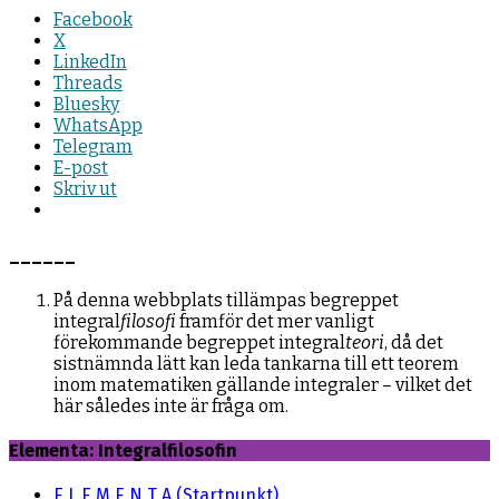
Facebook
X
LinkedIn
Threads
Bluesky
WhatsApp
Telegram
E-post
Skriv ut
______
På denna webbplats tillämpas begreppet
integral
filosofi
framför det mer vanligt
förekommande begreppet integral
teori
, då det
sistnämnda lätt kan leda tankarna till ett teorem
inom matematiken gällande integraler – vilket det
här således inte är fråga om.
Elementa: Integralfilosofin
E L E M E N T A (Startpunkt)