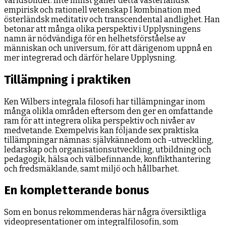
världsbilder. Inte minst gäller detta västerländsk
empirisk och rationell vetenskap I kombination med
österländsk meditativ och transcendental andlighet. Han
betonar att många olika perspektiv i Upplysningens
namn är nödvändiga för en helhetsförståelse av
människan och universum, för att därigenom uppnå en
mer integrerad och därför helare Upplysning.
Tillämpning i praktiken
Ken Wilbers integrala filosofi har tillämpningar inom
många olikla områden eftersom den ger en omfattande
ram för att integrera olika perspektiv och nivåer av
medvetande. Exempelvis kan följande sex praktiska
tillämpningar nämnas: självkännedom och -utveckling,
ledarskap och organisationsutveckling, utbildning och
pedagogik, hälsa och välbefinnande, konflikthantering
och fredsmäklande, samt miljö och hållbarhet.
En kompletterande bonus
Som en bonus rekommenderas här några översiktliga
videopresentationer om integralfilosofin, som