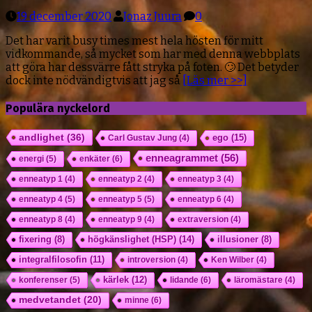
19 december 2020
Jonaz Juura
0
Det har varit busy times mest hela hösten för mitt
vidkommande, så mycket som har med denna webbplats
att göra har dessvärre fått stryka på foten. 🙄 Det betyder
dock inte nödvändigtvis att jag så
[Läs mer >>]
Populära nyckelord
andlighet
(36)
ego
(15)
Carl Gustav Jung
(4)
enneagrammet
(56)
energi
(5)
enkäter
(6)
enneatyp 1
(4)
enneatyp 2
(4)
enneatyp 3
(4)
enneatyp 4
(5)
enneatyp 5
(5)
enneatyp 6
(4)
enneatyp 8
(4)
enneatyp 9
(4)
extraversion
(4)
högkänslighet (HSP)
(14)
fixering
(8)
illusioner
(8)
integralfilosofin
(11)
introversion
(4)
Ken Wilber
(4)
kärlek
(12)
konferenser
(5)
lidande
(6)
läromästare
(4)
medvetandet
(20)
minne
(6)