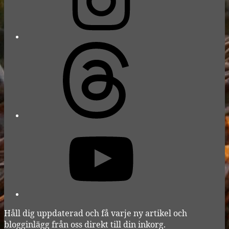
Threads
YouTube
Håll dig uppdaterad och få varje ny artikel och
blogginlägg från oss direkt till din inkorg.