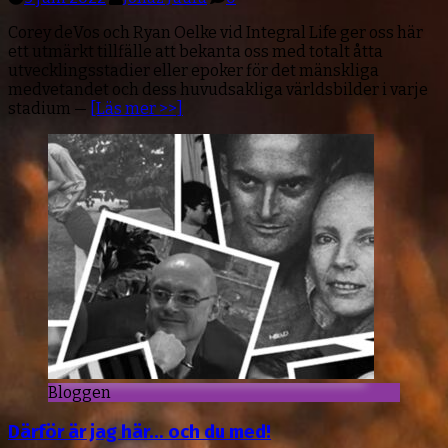
Corey deVos och Ryan Oelke vid Integral Life ger oss här
ett utmärkt tillfälle att bekanta oss med totalt åtta
utvecklingsstadier eller epoker för det mänskliga
medvetandet och dess huvudsakliga världsbilder i varje
stadium —
[Läs mer >>]
Bloggen
Därför är jag här… och du med!