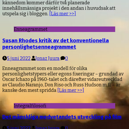
kännedom kommer därför två planerade
innehållsmässiga projekt i den andan i huvudsak att
utspela sig i bloggen.
[Läs mer >>]
Enneagrammet
Susan Rhodes kritik av det konventionella
personlighetsenneagrammet
5 juni 2022
Jonaz Juura
0
Enneagrammet som en modell för olika
personlighetstypers eller egons fixeringar – grundad av
Oscar Ichazo på 1960-talet och därefter vidareutvecklad
av Claudio Naranjo, Don Riso och Russ Hudson m.fl. – är
kanske den mest spridda
[Läs mer >>]
Integralfilosofi
Det mänskliga medvetandets utveckling på film
5 juni 2022
Jonaz Juura
0