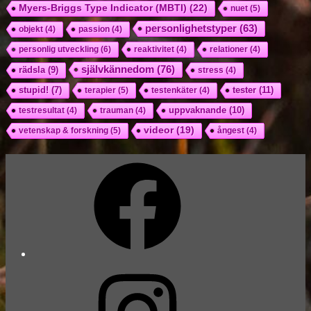
Myers-Briggs Type Indicator (MBTI)
(22)
nuet
(5)
personlighetstyper
(63)
objekt
(4)
passion
(4)
personlig utveckling
(6)
reaktivitet
(4)
relationer
(4)
självkännedom
(76)
rädsla
(9)
stress
(4)
tester
(11)
stupid!
(7)
terapier
(5)
testenkäter
(4)
uppvaknande
(10)
testresultat
(4)
trauman
(4)
videor
(19)
vetenskap & forskning
(5)
ångest
(4)
Facebook
Instagram