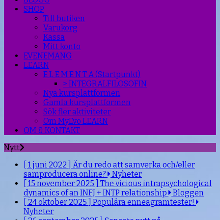
SHOP
Till butiken
Varukorg
Kassa
Mitt konto
EVENEMANG
LEARN
E L E M E N T A (Startpunkt)
> INTEGRALFILOSOFIN
Nya kursplattformen
Gamla kursplattformen
Sök fler aktiviteter
Om MyEvo LEARN
OM & KONTAKT
Nytt
[ 1 juni 2022 ]
Är du redo att samverka och/eller
samproducera online?
Nyheter
[ 15 november 2025 ]
The vicious intrapsychological
dynamics of an INFJ + INTP relationship
Bloggen
[ 24 oktober 2025 ]
Populära enneagramtester!
Nyheter