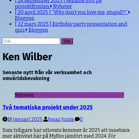
[ 26 september 2025 ]
Senaste nytt på
projektfronten
Nyheter
[ 20 april 2025 ]
”Why don’t you love me, stupid?!”
Bloggen
[ 22 mars 2025 ]
Birthday party presentation and
quiz
Bloggen
Sök
efter:
Ken Wilber
Senaste nytt från vår verksamhet och
omvärldsbevakning
Nyheter
Två tematiska projekt under 2025
18 januari 2025
Jonaz Juura
0
Som tidigare har utlovats kommer år 2025 att innebära
mer aktivitet här på MyEvo jämfört med 2024. För