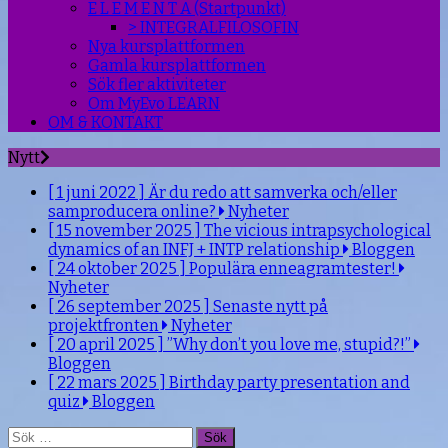
E L E M E N T A (Startpunkt)
> INTEGRALFILOSOFIN
Nya kursplattformen
Gamla kursplattformen
Sök fler aktiviteter
Om MyEvo LEARN
OM & KONTAKT
Nytt
[ 1 juni 2022 ]
Är du redo att samverka och/eller
samproducera online?
Nyheter
[ 15 november 2025 ]
The vicious intrapsychological
dynamics of an INFJ + INTP relationship
Bloggen
[ 24 oktober 2025 ]
Populära enneagramtester!
Nyheter
[ 26 september 2025 ]
Senaste nytt på
projektfronten
Nyheter
[ 20 april 2025 ]
”Why don’t you love me, stupid?!”
Bloggen
[ 22 mars 2025 ]
Birthday party presentation and
quiz
Bloggen
Sök