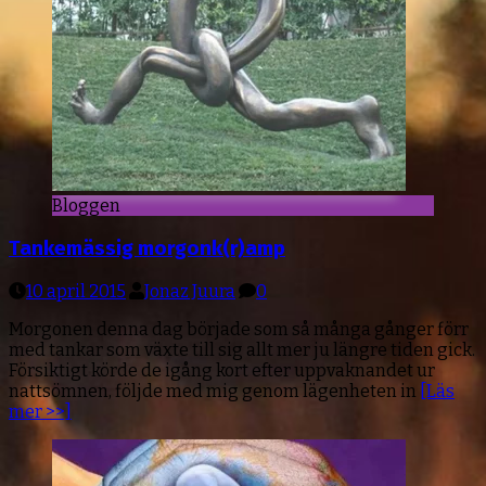
Bloggen
Tankemässig morgonk(r)amp
10 april 2015
Jonaz Juura
0
Morgonen denna dag började som så många gånger förr
med tankar som växte till sig allt mer ju längre tiden gick.
Försiktigt körde de igång kort efter uppvaknandet ur
nattsömnen, följde med mig genom lägenheten in
[Läs
mer >>]