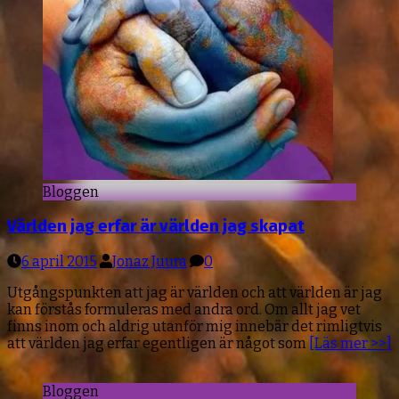
Bloggen
Världen jag erfar är världen jag skapat
6 april 2015
Jonaz Juura
0
Utgångspunkten att jag är världen och att världen är jag
kan förstås formuleras med andra ord. Om allt jag vet
finns inom och aldrig utanför mig innebär det rimligtvis
att världen jag erfar egentligen är något som
[Läs mer >>]
Bloggen