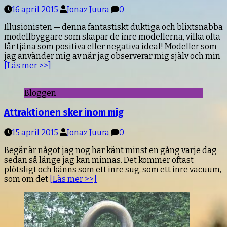
16 april 2015
Jonaz Juura
0
Illusionisten — denna fantastiskt duktiga och blixtsnabba
modellbyggare som skapar de inre modellerna, vilka ofta
får tjäna som positiva eller negativa ideal! Modeller som
jag använder mig av när jag observerar mig själv och min
[Läs mer >>]
Bloggen
Attraktionen sker inom mig
15 april 2015
Jonaz Juura
0
Begär är något jag nog har känt minst en gång varje dag
sedan så länge jag kan minnas. Det kommer oftast
plötsligt och känns som ett inre sug, som ett inre vacuum,
som om det
[Läs mer >>]