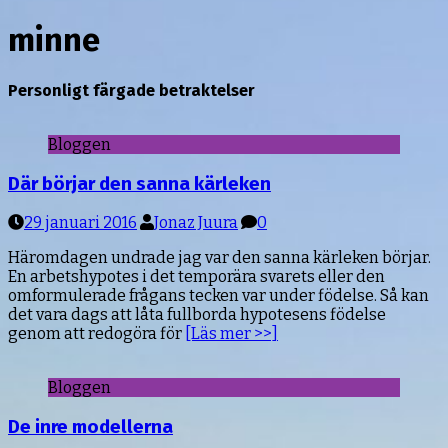
efter:
minne
Personligt färgade betraktelser
Bloggen
Där börjar den sanna kärleken
29 januari 2016
Jonaz Juura
0
Häromdagen undrade jag var den sanna kärleken börjar.
En arbetshypotes i det temporära svarets eller den
omformulerade frågans tecken var under födelse. Så kan
det vara dags att låta fullborda hypotesens födelse
genom att redogöra för
[Läs mer >>]
Bloggen
De inre modellerna