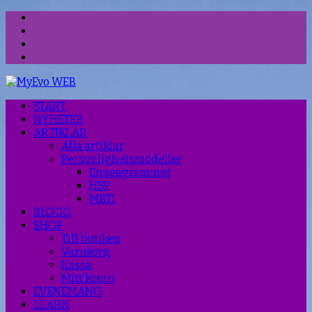
Facebook
Instagram
Threads
YouTube
START
NYHETER
ARTIKLAR
Alla artiklar
Personlighetsmodeller
Enneagrammet
HSP
MBTI
BLOGG
SHOP
Till butiken
Varukorg
Kassa
Mitt konto
EVENEMANG
LEARN