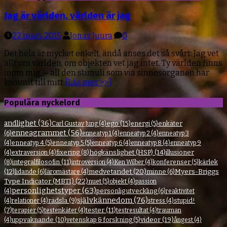
Jag är världen, världen är jag
22 mars 2015
Jonaz Juura
0
Det hela är mycket enkelt, ändå anses det så svårt: Jag vet
allt om världen, om objekten vet jag intet. Ty världen finns
inom mig — all den stimuli som via sinnesorganen har
kommit till mitt
[Läs mer >>]
Populära nyckelord
andlighet
(36)
ego
(15)
enkäter
Carl Gustav Jung
(4)
energi
(5)
enneagrammet
(56)
(6)
enneatyp 1
(4)
enneatyp 2
(4)
enneatyp 3
(4)
enneatyp 4
(5)
enneatyp 5
(5)
enneatyp 6
(4)
enneatyp 8
(4)
enneatyp 9
fixering
(8)
högkänslighet (HSP)
(14)
illusioner
(4)
extraversion
(4)
(8)
integralfilosofin
(11)
kärlek
introversion
(4)
Ken Wilber
(4)
konferenser
(5)
medvetandet
(20)
Myers-Briggs
(12)
lidande
(6)
minne
(6)
läromästare
(4)
Type Indicator (MBTI)
(22)
nuet
(5)
objekt
(4)
passion
personlighetstyper
(63)
personlig utveckling
(6)
(4)
reaktivitet
självkännedom
(76)
rädsla
(9)
stupid!
(4)
relationer
(4)
stress
(4)
(7)
tester
(11)
terapier
(5)
testenkäter
(4)
testresultat
(4)
trauman
videor
(19)
uppvaknande
(10)
(4)
vetenskap & forskning
(5)
ångest
(4)