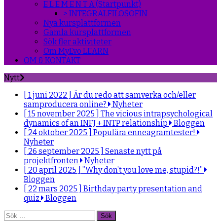
E L E M E N T A (Startpunkt)
> INTEGRALFILOSOFIN
Nya kursplattformen
Gamla kursplattformen
Sök fler aktiviteter
Om MyEvo LEARN
OM & KONTAKT
Nytt
[ 1 juni 2022 ]
Är du redo att samverka och/eller
samproducera online?
Nyheter
[ 15 november 2025 ]
The vicious intrapsychological
dynamics of an INFJ + INTP relationship
Bloggen
[ 24 oktober 2025 ]
Populära enneagramtester!
Nyheter
[ 26 september 2025 ]
Senaste nytt på
projektfronten
Nyheter
[ 20 april 2025 ]
”Why don’t you love me, stupid?!”
Bloggen
[ 22 mars 2025 ]
Birthday party presentation and
quiz
Bloggen
Sök