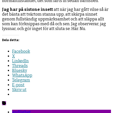
normaltillståndet, det som lärts in sedan barnsben.
Jag har på sistone insett
att när jag har gått vilse så är
det bästa att tvärtom stanna upp, att skärpa sinnet
genom fullständig uppmärksamhet och att släppa allt
som kan förknippas med då och sen. Jag observerar, jag
lyssnar, och gör inget för att sluta se. Här. Nu.
Dela detta:
Facebook
X
LinkedIn
Threads
Bluesky
WhatsApp
Telegram
E-post
Skriv ut
andlighet