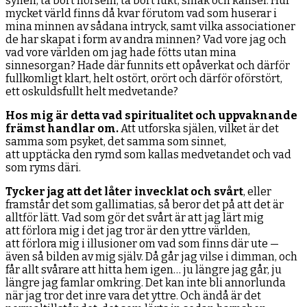
synen, ta bort hörseln, ta bort lukt, smak och känsel. Hur
mycket värld finns då kvar förutom vad som huserar i
mina minnen av sådana intryck, samt vilka associationer
de har skapat i form av andra minnen? Vad vore jag och
vad vore världen om jag hade fötts utan mina
sinnesorgan? Hade där funnits ett opåverkat och därför
fullkomligt klart, helt ostört, orört och därför oförstört,
ett oskuldsfullt helt medvetande?
Hos mig är detta vad spiritualitet och uppvaknande
främst handlar om.
Att utforska själen, vilket är det
samma som psyket, det samma som sinnet,
att upptäcka den rymd som kallas medvetandet och vad
som ryms däri.
Tycker jag att det låter invecklat och svårt
, eller
framstår det som gallimatias, så beror det på att det är
alltför lätt. Vad som gör det svårt är att jag lärt mig
att förlora mig i det jag tror är den yttre världen,
att förlora mig i illusioner om vad som finns där ute —
även så bilden av mig själv. Då går jag vilse i dimman, och
får allt svårare att hitta hem igen… ju längre jag går, ju
längre jag famlar omkring. Det kan inte bli annorlunda
när jag tror det inre vara det yttre. Och ändå är det