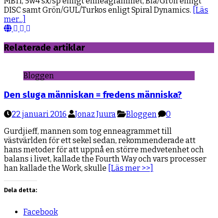
MBTI, 5w4 sx/sp enligt enneagrammet, Blå/Grön enligt
DISC samt Grön/GUL/Turkos enligt Spiral Dynamics.
[Läs
mer...]
Webbsida
Facebook
YouTube
LinkedIn
Relaterade artiklar
Bloggen
Den sluga människan = fredens människa?
22 januari 2016
Jonaz Juura
Bloggen
0
Gurdjieff, mannen som tog enneagrammet till
västvärlden för ett sekel sedan, rekommenderade att
hans metoder för att uppnå en större medvetenhet och
balans i livet, kallade the Fourth Way och vars processer
han kallade the Work, skulle
[Läs mer >>]
Dela detta:
Facebook