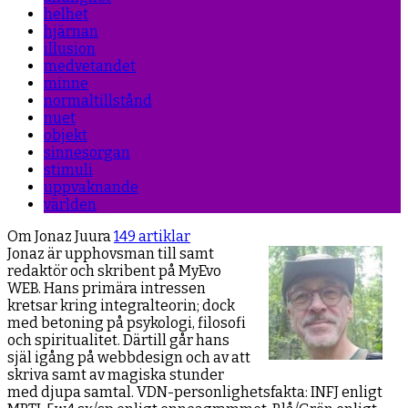
helhet
hjärnan
illusion
medvetandet
minne
normaltillstånd
nuet
objekt
sinnesorgan
stimuli
uppvaknande
världen
Om Jonaz Juura
149 artiklar
Jonaz är upphovsman till samt
redaktör och skribent på MyEvo
WEB. Hans primära intressen
kretsar kring integralteorin; dock
med betoning på psykologi, filosofi
och spiritualitet. Därtill går hans
själ igång på webbdesign och av att
skriva samt av magiska stunder
med djupa samtal. VDN-personlighetsfakta: INFJ enligt