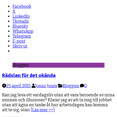
Facebook
X
LinkedIn
Threads
Bluesky
WhatsApp
Telegram
E-post
Skriv ut
Bloggen
Rädslan för det okända
25 april 2015
Jonaz Juura
Bloggen
0
Kan jag leva ett vardagsliv utan att vara beroende av mina
minnen och illusioner? Klarar jag av att ta mig till jobbet
utan att ägna en tanke åt hur arbetsdagen kan komma
att te sig, utan
[Läs mer >>]