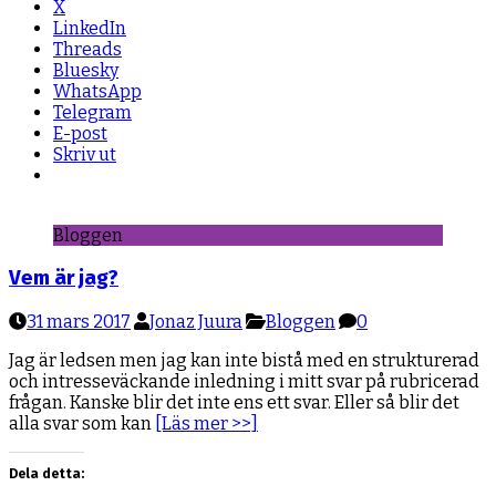
X
LinkedIn
Threads
Bluesky
WhatsApp
Telegram
E-post
Skriv ut
Bloggen
Vem är jag?
31 mars 2017
Jonaz Juura
Bloggen
0
Jag är ledsen men jag kan inte bistå med en strukturerad
och intresseväckande inledning i mitt svar på rubricerad
frågan. Kanske blir det inte ens ett svar. Eller så blir det
alla svar som kan
[Läs mer >>]
Dela detta: