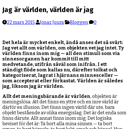
efter:
Jag är världen, världen är jag
22 mars 2015
Jonaz Juura
Bloggen
0
Det hela är mycket enkelt, ändå anses det så svårt:
Jag vet allt om världen, om objekten vet jag intet. Ty
världen finns inom mig — all den stimuli som via
sinnesorganen har kommit till mitt
medvetande, utifrån såväl som inifrån. I ett
ständigt flöde som kallas nu, därefter tolkat och
kategoriserat, lagrat i hjärnans minnesceller —
som accepterat eller förkastat. Världen är således
jag, liksom jag är världen.
Allt det meningsbärande är världen
, objekten är
meningslösa. Att det finns en yttre och en inre värld är
därför en illusion. Det finns ingen värld där ute, bara
objekt bestående av olika energislag. Det är det enda som
finns därute. Allt annat finns inom mig. Det logiska
beviset för det är: Ta bort alla mina sinnen — ta bort