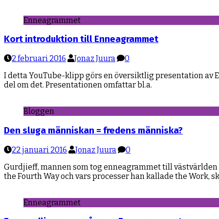
Enneagrammet
Kort introduktion till Enneagrammet
2 februari 2016
Jonaz Juura
0
I detta YouTube-klipp görs en översiktlig presentation av
del om det. Presentationen omfattar bl.a.
Bloggen
Den sluga människan = fredens människa?
22 januari 2016
Jonaz Juura
0
Gurdjieff, mannen som tog enneagrammet till västvärlden f
the Fourth Way och vars processer han kallade the Work, s
Enneagrammet