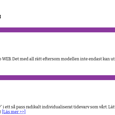
g
EB. Det med all rätt eftersom modellen inte endast kan utgö
” i ett så pass radikalt individualiserat tidevarv som vårt. Lä
t
[Läs mer >>]