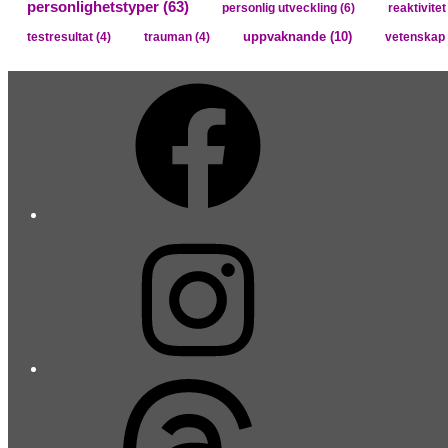
personlighetstyper
(63)
personlig utveckling
(6)
reaktivitet
uppvaknande
(10)
testresultat
(4)
trauman
(4)
vetenskap 
Facebook
Instagram
Threads