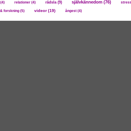
självkännedom
(76)
rädsla
(9)
(4)
relationer
(4)
stres
videor
(19)
& forskning
(5)
ångest
(4)