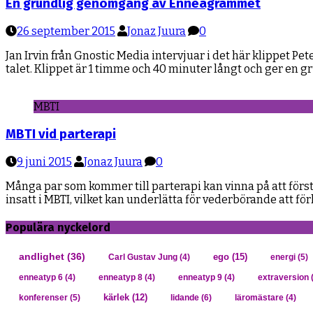
En grundlig genomgång av Enneagrammet
26 september 2015
Jonaz Juura
0
Jan Irvin från Gnostic Media intervjuar i det här klippet
talet. Klippet är 1 timme och 40 minuter långt och ger en g
MBTI
MBTI vid parterapi
9 juni 2015
Jonaz Juura
0
Många par som kommer till parterapi kan vinna på att förs
insatt i MBTI, vilket kan underlätta för vederbörande att fö
Populära nyckelord
andlighet
(36)
ego
(15)
Carl Gustav Jung
(4)
energi
(5)
enneatyp 6
(4)
enneatyp 8
(4)
enneatyp 9
(4)
extraversion
(
kärlek
(12)
konferenser
(5)
lidande
(6)
läromästare
(4)