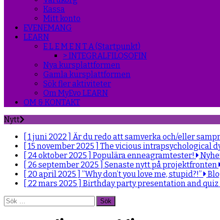
Kassa
Mitt konto
EVENEMANG
LEARN
E L E M E N T A (Startpunkt)
> INTEGRALFILOSOFIN
Nya kursplattformen
Gamla kursplattformen
Sök fler aktiviteter
Om MyEvo LEARN
OM & KONTAKT
Nytt
[ 1 juni 2022 ]
Är du redo att samverka och/eller samp
[ 15 november 2025 ]
The vicious intrapsychological d
[ 24 oktober 2025 ]
Populära enneagramtester!
Nyhe
[ 26 september 2025 ]
Senaste nytt på projektfronten
[ 20 april 2025 ]
”Why don’t you love me, stupid?!”
Bl
[ 22 mars 2025 ]
Birthday party presentation and quiz
Sök
efter: