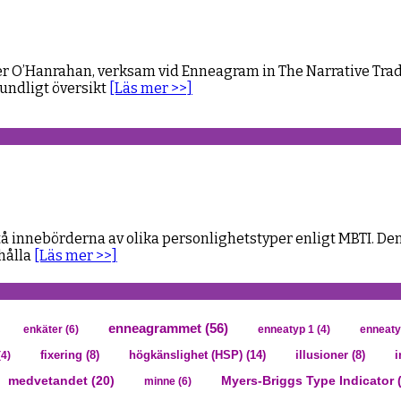
 Peter O’Hanrahan, verksam vid Enneagram in The Narrative 
rundligt översikt
[Läs mer >>]
tå innebörderna av olika personlighetstyper enligt MBTI. Den
rhålla
[Läs mer >>]
enneagrammet
(56)
enkäter
(6)
enneatyp 1
(4)
enneaty
högkänslighet (HSP)
(14)
i
4)
fixering
(8)
illusioner
(8)
medvetandet
(20)
Myers-Briggs Type Indicator 
minne
(6)