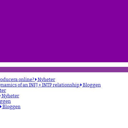
roducera online?
Nyheter
ynamics of an INFJ + INTP relationship
Bloggen
ter
Nyheter
oggen
Bloggen