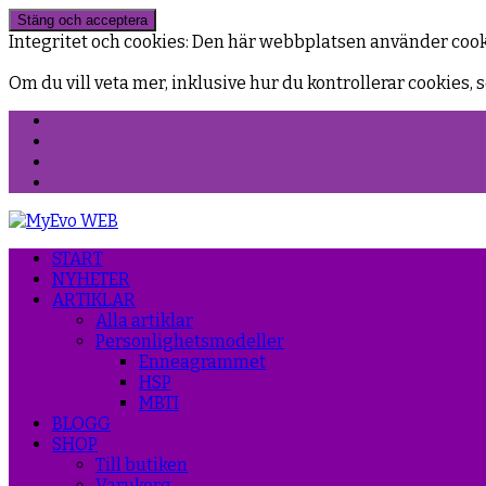
Integritet och cookies: Den här webbplatsen använder coo
Om du vill veta mer, inklusive hur du kontrollerar cookies, s
Facebook
Instagram
Threads
YouTube
START
NYHETER
ARTIKLAR
Alla artiklar
Personlighetsmodeller
Enneagrammet
HSP
MBTI
BLOGG
SHOP
Till butiken
Varukorg