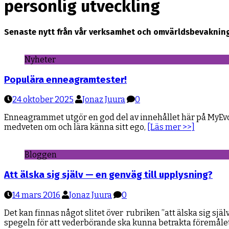
personlig utveckling
Senaste nytt från vår verksamhet och omvärldsbevaknin
Nyheter
Populära enneagramtester!
24 oktober 2025
Jonaz Juura
0
Enneagrammet utgör en god del av innehållet här på MyEvo W
medveten om och lära känna sitt ego,
[Läs mer >>]
Bloggen
Att älska sig själv — en genväg till upplysning?
14 mars 2016
Jonaz Juura
0
Det kan finnas något slitet över rubriken ”att älska sig själv
spegeln för att vederbörande ska kunna betrakta föremåle