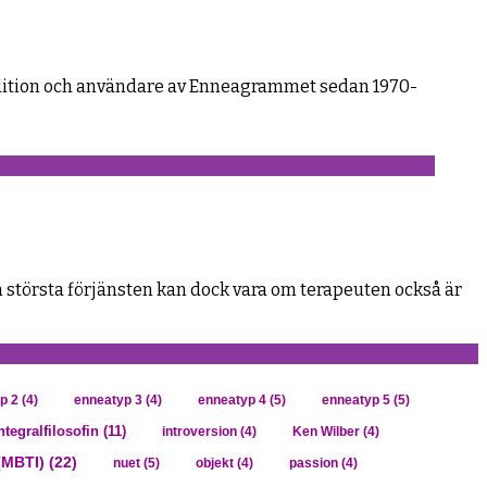
Tradition och användare av Enneagrammet sedan 1970-
 största förjänsten kan dock vara om terapeuten också är
p 2
(4)
enneatyp 3
(4)
enneatyp 4
(5)
enneatyp 5
(5)
ntegralfilosofin
(11)
introversion
(4)
Ken Wilber
(4)
(MBTI)
(22)
nuet
(5)
objekt
(4)
passion
(4)