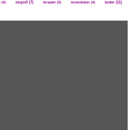
tester
(11)
s
(4)
stupid!
(7)
terapier
(5)
testenkäter
(4)