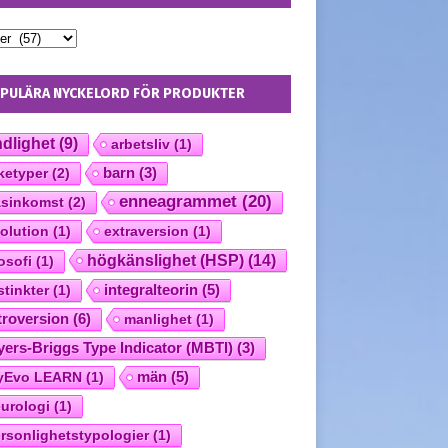
PULÄRA NYCKELORD FÖR PRODUKTER
dlighet
(9)
arbetsliv
(1)
ketyper
(2)
barn
(3)
enneagrammet
(20)
sinkomst
(2)
olution
(1)
extraversion
(1)
högkänslighet (HSP)
(14)
losofi
(1)
integralteorin
(5)
stinkter
(1)
troversion
(6)
manlighet
(1)
ers-Briggs Type Indicator (MBTI)
(3)
män
(5)
yEvo LEARN
(1)
urologi
(1)
rsonlighetstypologier
(1)