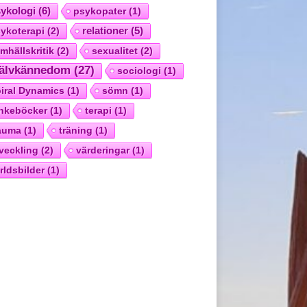
ykologi
(6)
psykopater
(1)
relationer
(5)
ykoterapi
(2)
mhällskritik
(2)
sexualitet
(2)
jälvkännedom
(27)
sociologi
(1)
iral Dynamics
(1)
sömn
(1)
nkeböcker
(1)
terapi
(1)
auma
(1)
träning
(1)
veckling
(2)
värderingar
(1)
rldsbilder
(1)