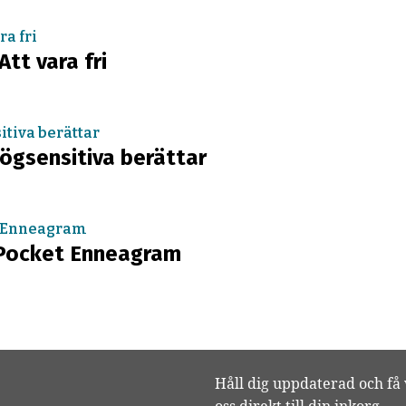
Att vara fri
Högsensitiva berättar
e Pocket Enneagram
Håll dig uppdaterad och få 
oss direkt till din inkorg.