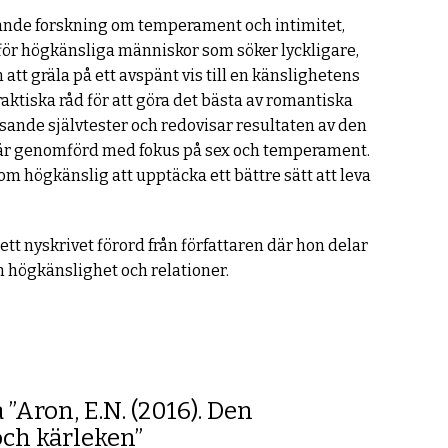
nde forskning om temperament och intimitet,
för högkänsliga människor som söker lyckligare,
 att gräla på ett avspänt vis till en känslighetens
ktiska råd för att göra det bästa av romantiska
ysande självtester och redovisar resultaten av den
är genomförd med fokus på sex och temperament.
m högkänslig att upptäcka ett bättre sätt att leva
tt nyskrivet förord från författaren där hon delar
 högkänslighet och relationer.
 ”Aron, E.N. (2016). Den
ch kärleken”