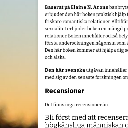
Baserat på Elaine N. Arons
banbryta
erbjuder den här boken praktisk hjälp 
friskare romantiska relationer. Alltifrån
sexualitet erbjuder boken en mängd pra
relationer. Boken innehåller också bel
första undersökningen någonsin som 
Den här boken kommer att hjälpa dig so
och älska.
Den här svenska
utgåvan innehåller e
med sig av den senaste forskningen om
Recensioner
Det finns inga recensioner än.
Bli först med att recensera
högkänsliga människan o