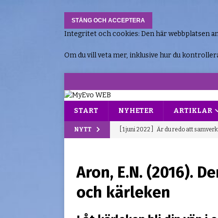
Integritet och cookies: Den här webbplatsen a
Om du vill veta mer, inklusive hur du kontroller
START
NYHETER
ARTIKLAR
NYTT
[ 1 juni 2022 ]
Är du redo att samver
[ 15 november 2025 ]
The vicious int
BLOGGEN
Aron, E.N. (2016). 
[ 24 oktober 2025 ]
Populära enneag
och kärleken
[ 26 september 2025 ]
Senaste nytt 
[ 20 april 2025 ]
”Why don’t you love 