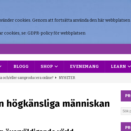
nvänder cookies. Genom att fortsätta använda den här webbplatsen
ar cookies, se:
GDPR-policy för webbplatsen
BLOGG
SHOP
EVENEMANG
LEARN
ka och/eller samproducera online?
NYHETER
rapsychological dynamics of an INFJ + INTP relationship
PR
Den högkänsliga människan
ramtester!
NYHETER
på projektfronten
NYHETER
PR
me, stupid?!”
BLOGGEN