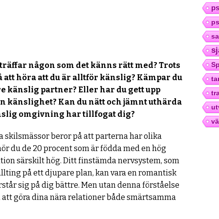
ps
ps
sa
s
u träffar någon som det känns rätt med? Trots
Sp
på att höra att du är alltför känslig? Kämpar du
ta
 känslig partner? Eller har du gett upp
tr
din känslighet? Kan du nätt och jämnt uthärda
ut
slig omgivning har tillfogat dig?
vä
a skilsmässor beror på att parterna har olika
hör du de 20 procent som är födda med en hög
lation särskilt hög. Ditt finstämda nervsystem, som
llting på ett djupare plan, kan vara en romantisk
rstår sig på dig bättre. Men utan denna förståelse
till att göra dina nära relationer både smärtsamma