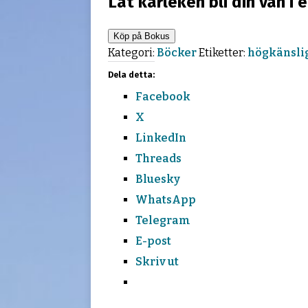
Låt kärleken bli din vän i
[ 22 mars 2025 ]
Birthday party pres
Köp på Bokus
Kategori:
Böcker
Etiketter:
högkänsli
Dela detta:
Facebook
X
LinkedIn
Threads
Bluesky
WhatsApp
Telegram
E-post
Skriv ut