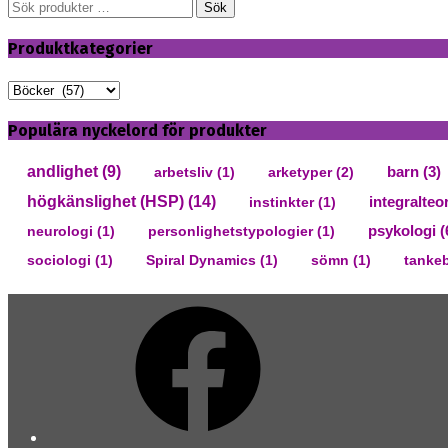
Sök
Sök
efter:
Produktkategorier
Populära nyckelord för produkter
andlighet
(9)
arbetsliv
(1)
arketyper
(2)
barn
(3)
högkänslighet (HSP)
(14)
integralteo
instinkter
(1)
psykologi
(
neurologi
(1)
personlighetstypologier
(1)
sociologi
(1)
Spiral Dynamics
(1)
sömn
(1)
tanke
Facebook