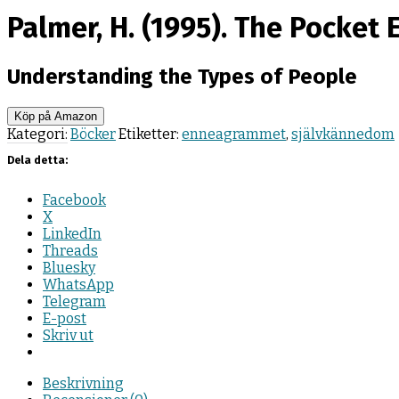
Palmer, H. (1995). The Pocke
Understanding the Types of People
Köp på Amazon
Kategori:
Böcker
Etiketter:
enneagrammet
,
självkännedom
Dela detta:
Facebook
X
LinkedIn
Threads
Bluesky
WhatsApp
Telegram
E-post
Skriv ut
Beskrivning