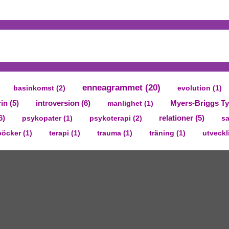
enneagrammet
(20)
basinkomst
(2)
evolution
(1)
rin
(5)
introversion
(6)
manlighet
(1)
Myers-Briggs Ty
6)
relationer
(5)
psykopater
(1)
psykoterapi
(2)
sa
böcker
(1)
terapi
(1)
trauma
(1)
träning
(1)
utveckl