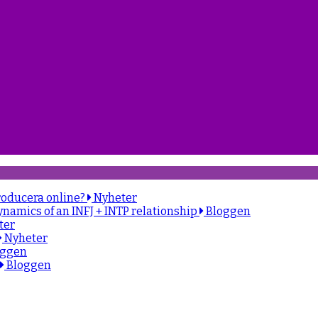
roducera online?
Nyheter
ynamics of an INFJ + INTP relationship
Bloggen
ter
Nyheter
oggen
Bloggen