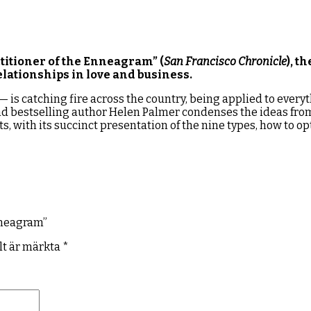
titioner of the Enneagram” (
San Francisco Chronicle
), t
elationships in love and business.
 is catching fire across the country, being applied to every
d bestselling author Helen Palmer condenses the ideas from
 with its succinct presentation of the nine types, how to op
Enneagram”
lt är märkta
*