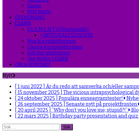
Kassa
Mitt konto
EVENEMANG
LEARN
E L E M E N T A (Startpunkt)
> INTEGRALFILOSOFIN
Nya kursplattformen
Gamla kursplattformen
Sök fler aktiviteter
Om MyEvo LEARN
OM & KONTAKT
Nytt
[ 1 juni 2022 ]
Är du redo att samverka och/eller samp
[ 15 november 2025 ]
The vicious intrapsychological d
[ 24 oktober 2025 ]
Populära enneagramtester!
Nyhe
[ 26 september 2025 ]
Senaste nytt på projektfronten
[ 20 april 2025 ]
”Why don’t you love me, stupid?!”
Bl
[ 22 mars 2025 ]
Birthday party presentation and quiz
Sök
efter: