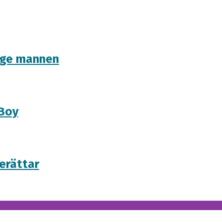
lige mannen
 Boy
berättar