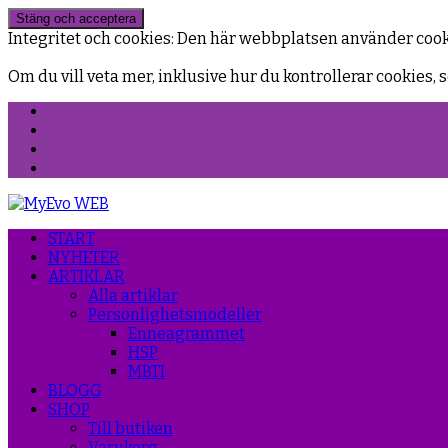
Integritet och cookies: Den här webbplatsen använder coo
Om du vill veta mer, inklusive hur du kontrollerar cookies, s
Facebook
Instagram
Threads
YouTube
START
NYHETER
ARTIKLAR
Alla artiklar
Personlighetsmodeller
Enneagrammet
HSP
MBTI
BLOGG
SHOP
Till butiken
Varukorg