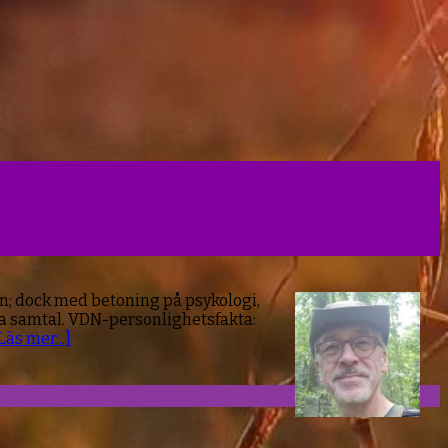
n; dock med betoning på psykologi,
upa samtal. VDN-personlighetsfakta:
Läs mer...]