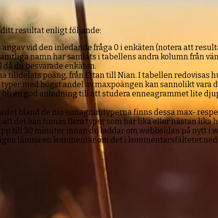
ditt resultat enligt följande:
gav vid den inledande fråga 0 i enkäten (notera att resulta
 Samtliga namn har samlats i tabellens andra kolumn från vä
n) då du besvarade enkäten.
tilldelats poäng, från Ettan till Nian. I tabellen redovisas
 de typer med högst andel av maxpoängen kan sannolikt vara d
an bli en god anledning till att studera enneagrammet lite dju
ta värdet bland de nio ennagramtyperna finns dessa max- re
att det kan finnas flera typer som har lika eller nästan lika
då upp till 30 minuter innan du laddar om webbsidan på nytt
 vänligen lämna en kommentar om det i kommentarsfältetet ned