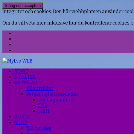
Integritet och cookies: Den här webbplatsen använder coo
Om du vill veta mer, inklusive hur du kontrollerar cookies, s
Facebook
Instagram
Threads
YouTube
START
NYHETER
ARTIKLAR
Alla artiklar
Personlighetsmodeller
Enneagrammet
HSP
MBTI
BLOGG
SHOP
Till butiken
Varukorg