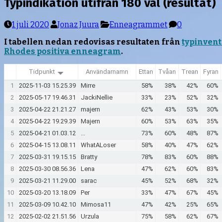
Typindikation utifrån 180 val (resultat)
1 juli 2020
Jonaz Juura
Enneagrammet
0
I tabellen nedan redovisas resultaten från
typinven
Rhodes positiva enneagram
.