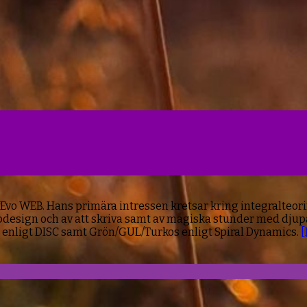
Evo WEB. Hans primära intressen kretsar kring integralteori
 webbdesign och av att skriva samt av magiska stunder med dj
 enligt DISC samt Grön/GUL/Turkos enligt Spiral Dynamics.
[