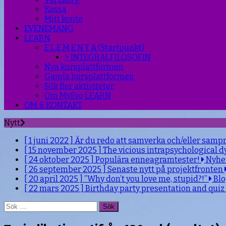
Kassa
Mitt konto
EVENEMANG
LEARN
E L E M E N T A (Startpunkt)
> INTEGRALFILOSOFIN
Nya kursplattformen
Gamla kursplattformen
Sök fler aktiviteter
Om MyEvo LEARN
OM & KONTAKT
Nytt
[ 1 juni 2022 ]
Är du redo att samverka och/eller samp
[ 15 november 2025 ]
The vicious intrapsychological d
[ 24 oktober 2025 ]
Populära enneagramtester!
Nyhe
[ 26 september 2025 ]
Senaste nytt på projektfronten
[ 20 april 2025 ]
”Why don’t you love me, stupid?!”
Bl
[ 22 mars 2025 ]
Birthday party presentation and quiz
Sök
efter: