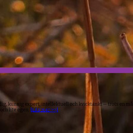
g, kunnig expert, intellektuell och kvicktänkt — trots en må
och lite egen,
[Läs mer >>]