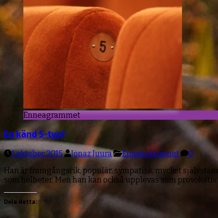
Enneagrammet
En känd 5-typ?
1 oktober 2015
Jonaz Juura
Enneagrammet
0
Han är framgångsrik, populär, sympatisk, mycket självständi
som helheter. Men han kan också upplevas som provokativ 
Dela detta: