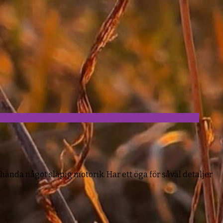
hända något släpig motorik. Har ett öga för såväl detaljer