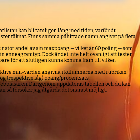
tlistan kan bli tämligen lång med tiden, varför du
nster räknat. Finns samma påhittade namn angivet på flera
 hur stor andel av sin maxpoäng — vilket är 60 poäng — som
in enneagramtyp. Dock är det inte helt ovanligt att tester
pare för att slutligen kunna komma fram till vilken
spektive min-värden angivna i kulumnerna med rubriken
 hög (respektive låg) poäng/procentsats.
 i webbläsaren. Därigenom uppdateras tabellen och du kan
an så försöker jag åtgärda det snarast möjligt.