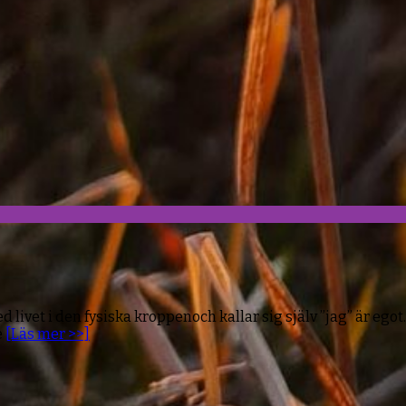
 livet i den fysiska kroppenoch kallar sig själv ”jag” är egot
e
[Läs mer >>]