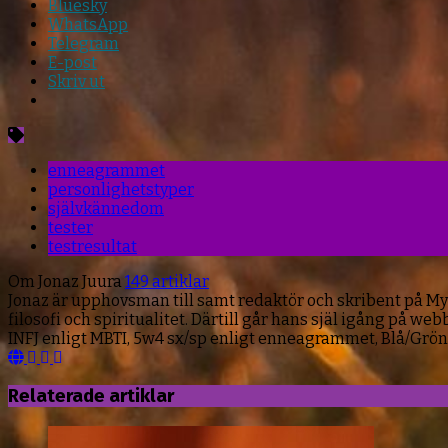
Bluesky
WhatsApp
Telegram
E-post
Skriv ut
enneagrammet
personlighetstyper
självkännedom
tester
testresultat
Om Jonaz Juura
149 artiklar
Jonaz är upphovsman till samt redaktör och skribent på My
filosofi och spiritualitet. Därtill går hans själ igång på
INFJ enligt MBTI, 5w4 sx/sp enligt enneagrammet, Blå/Grön
Webbsida
Facebook
YouTube
LinkedIn
Relaterade artiklar