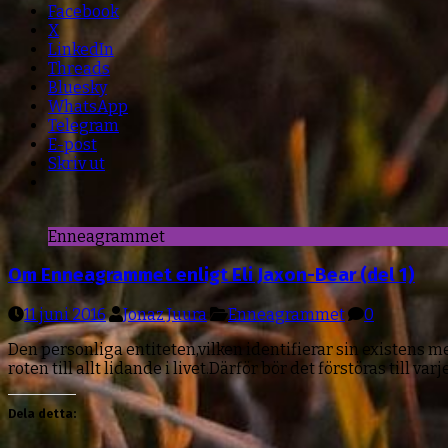
Facebook
X
LinkedIn
Threads
Bluesky
WhatsApp
Telegram
E-post
Skriv ut
Enneagrammet
Om Enneagrammet enligt Eli Jaxon-Bear (del 1)
11 juni 2016
Jonaz Juura
Enneagrammet
0
Den personliga entiteten,vilken identifierar sin existens med
roten till allt lidande i livet.Därför bör det förstöras till varj
Dela detta: