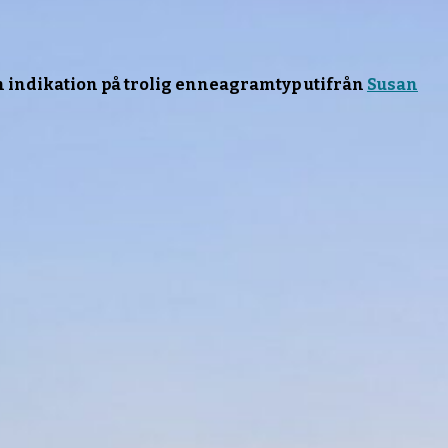
 en indikation på trolig enneagramtyp utifrån
Susan