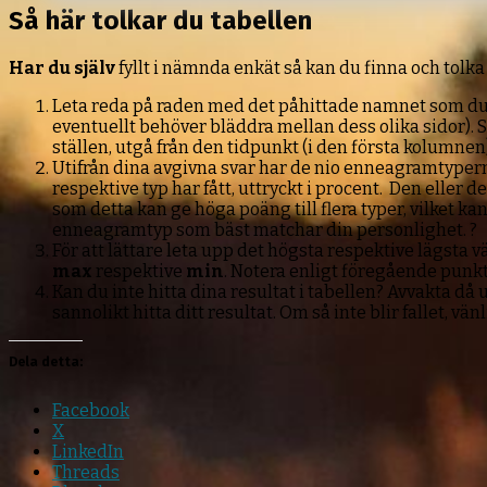
Så här tolkar du tabellen
Har du själv
fyllt i nämnda enkät så kan du finna och tolka 
Leta reda på raden med det påhittade namnet som du an
eventuellt behöver bläddra mellan dess olika sidor).
ställen, utgå från den tidpunkt (i den första kolumne
Utifrån dina avgivna svar har de nio enneagramtyperna 
respektive typ har fått, uttryckt i procent. Den eller
som detta kan ge höga poäng till flera typer, vilket k
enneagramtyp som bäst matchar din personlighet. ?
För att lättare leta upp det högsta respektive lägs
max
respektive
min
. Notera enligt föregående punkt 
Kan du inte hitta dina resultat i tabellen? Avvakta 
sannolikt hitta ditt resultat. Om så inte blir fallet,
Dela detta:
Facebook
X
LinkedIn
Threads