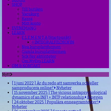
SHOP
Till butiken
Varukorg
Kassa
Mitt konto
EVENEMANG
LEARN
E L E M E N T A (Startpunkt)
> INTEGRALFILOSOFIN
Nya kursplattformen
Gamla kursplattformen
Sök fler aktiviteter
Om MyEvo LEARN
OM & KONTAKT
Nytt
[ 1 juni 2022 ]
Är du redo att samverka och/eller
samproducera online?
Nyheter
[ 15 november 2025 ]
The vicious intrapsychological
dynamics of an INFJ + INTP relationship
Bloggen
[ 24 oktober 2025 ]
Populära enneagramtester!
Nyheter