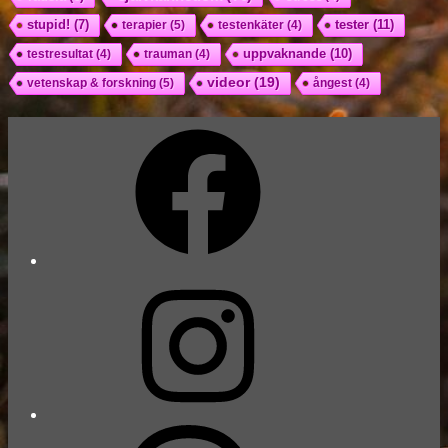
tester
(11)
stupid!
(7)
terapier
(5)
testenkäter
(4)
uppvaknande
(10)
testresultat
(4)
trauman
(4)
videor
(19)
vetenskap & forskning
(5)
ångest
(4)
Facebook
Instagram
Threads