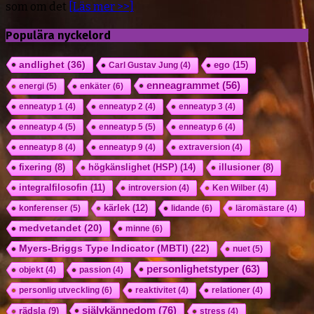
som om det
[Läs mer >>]
Populära nyckelord
andlighet
(36)
ego
(15)
Carl Gustav Jung
(4)
enneagrammet
(56)
energi
(5)
enkäter
(6)
enneatyp 1
(4)
enneatyp 2
(4)
enneatyp 3
(4)
enneatyp 4
(5)
enneatyp 5
(5)
enneatyp 6
(4)
enneatyp 8
(4)
enneatyp 9
(4)
extraversion
(4)
högkänslighet (HSP)
(14)
fixering
(8)
illusioner
(8)
integralfilosofin
(11)
introversion
(4)
Ken Wilber
(4)
kärlek
(12)
konferenser
(5)
lidande
(6)
läromästare
(4)
medvetandet
(20)
minne
(6)
Myers-Briggs Type Indicator (MBTI)
(22)
nuet
(5)
personlighetstyper
(63)
objekt
(4)
passion
(4)
personlig utveckling
(6)
reaktivitet
(4)
relationer
(4)
självkännedom
(76)
rädsla
(9)
stress
(4)