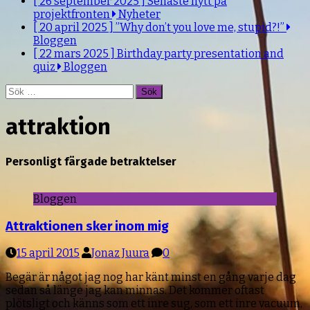
[ 26 september 2025 ]
Senaste nytt på
projektfronten
Nyheter
[ 20 april 2025 ]
”Why don’t you love me, stupid?!”
Bloggen
[ 22 mars 2025 ]
Birthday party presentation and
quiz
Bloggen
Sök
efter:
attraktion
Personligt färgade betraktelser
Bloggen
Attraktionen sker inom mig
15 april 2015
Jonaz Juura
0
Begär är något jag nog har känt minst en gång varje dag
sedan så länge jag kan minnas. Det kommer oftast
plötsligt och känns som ett inre sug, som ett inre vacuum,