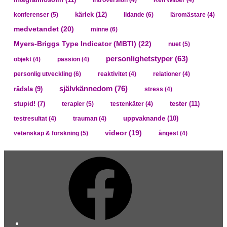
kärlek
(12)
konferenser
(5)
lidande
(6)
läromästare
(4)
medvetandet
(20)
minne
(6)
Myers-Briggs Type Indicator (MBTI)
(22)
nuet
(5)
personlighetstyper
(63)
objekt
(4)
passion
(4)
personlig utveckling
(6)
reaktivitet
(4)
relationer
(4)
självkännedom
(76)
rädsla
(9)
stress
(4)
tester
(11)
stupid!
(7)
terapier
(5)
testenkäter
(4)
uppvaknande
(10)
testresultat
(4)
trauman
(4)
videor
(19)
vetenskap & forskning
(5)
ångest
(4)
Facebook