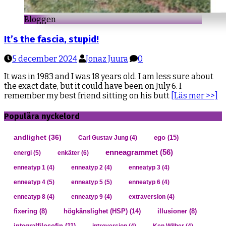
Bloggen
It’s the fascia, stupid!
5 december 2024
Jonaz Juura
0
It was in 1983 and I was 18 years old. I am less sure about
the exact date, but it could have been on July 6. I
remember my best friend sitting on his butt
[Läs mer >>]
Populära nyckelord
andlighet
(36)
ego
(15)
Carl Gustav Jung
(4)
enneagrammet
(56)
energi
(5)
enkäter
(6)
enneatyp 1
(4)
enneatyp 2
(4)
enneatyp 3
(4)
enneatyp 4
(5)
enneatyp 5
(5)
enneatyp 6
(4)
enneatyp 8
(4)
enneatyp 9
(4)
extraversion
(4)
högkänslighet (HSP)
(14)
fixering
(8)
illusioner
(8)
integralfilosofin
(11)
introversion
(4)
Ken Wilber
(4)