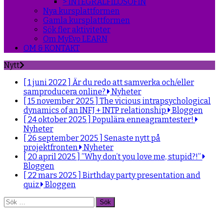
> INTEGRALFILOSOFIN
Nya kursplattformen
Gamla kursplattformen
Sök fler aktiviteter
Om MyEvo LEARN
OM & KONTAKT
Nytt
[ 1 juni 2022 ]
Är du redo att samverka och/eller
samproducera online?
Nyheter
[ 15 november 2025 ]
The vicious intrapsychological
dynamics of an INFJ + INTP relationship
Bloggen
[ 24 oktober 2025 ]
Populära enneagramtester!
Nyheter
[ 26 september 2025 ]
Senaste nytt på
projektfronten
Nyheter
[ 20 april 2025 ]
”Why don’t you love me, stupid?!”
Bloggen
[ 22 mars 2025 ]
Birthday party presentation and
quiz
Bloggen
Sök
efter: