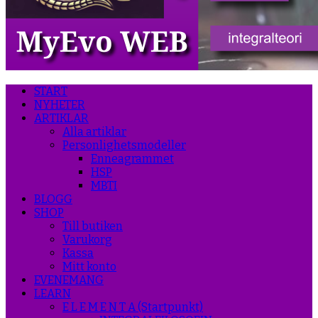
START
NYHETER
ARTIKLAR
Alla artiklar
Personlighetsmodeller
Enneagrammet
HSP
MBTI
BLOGG
SHOP
Till butiken
Varukorg
Kassa
Mitt konto
EVENEMANG
LEARN
E L E M E N T A (Startpunkt)