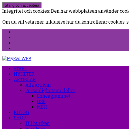
Integritet och cookies: Den här webbplatsen använder coo
Om du vill veta mer, inklusive hur du kontrollerar cookies, s
Facebook
Instagram
Threads
YouTube
START
NYHETER
ARTIKLAR
Alla artiklar
Personlighetsmodeller
Enneagrammet
HSP
MBTI
BLOGG
SHOP
Till butiken
Varukorg