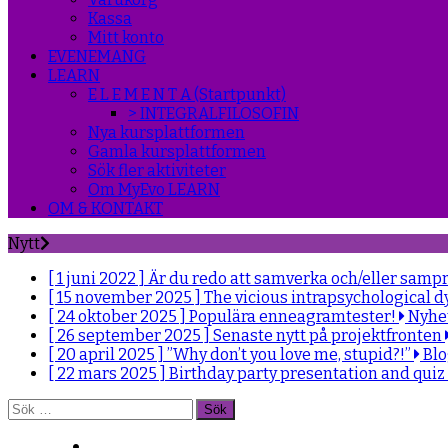
Kassa
Mitt konto
EVENEMANG
LEARN
E L E M E N T A (Startpunkt)
> INTEGRALFILOSOFIN
Nya kursplattformen
Gamla kursplattformen
Sök fler aktiviteter
Om MyEvo LEARN
OM & KONTAKT
Nytt
[ 1 juni 2022 ]
Är du redo att samverka och/eller samp
[ 15 november 2025 ]
The vicious intrapsychological d
[ 24 oktober 2025 ]
Populära enneagramtester!
Nyhe
[ 26 september 2025 ]
Senaste nytt på projektfronten
[ 20 april 2025 ]
”Why don’t you love me, stupid?!”
Bl
[ 22 mars 2025 ]
Birthday party presentation and quiz
Sök
efter: