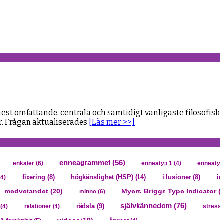
 omfattande, centrala och samtidigt vanligaste filosofiska
r. Frågan aktualiserades
[Läs mer >>]
enneagrammet
(56)
enkäter
(6)
enneatyp 1
(4)
enneaty
högkänslighet (HSP)
(14)
i
4)
fixering
(8)
illusioner
(8)
medvetandet
(20)
Myers-Briggs Type Indicator 
minne
(6)
självkännedom
(76)
rädsla
(9)
(4)
relationer
(4)
stres