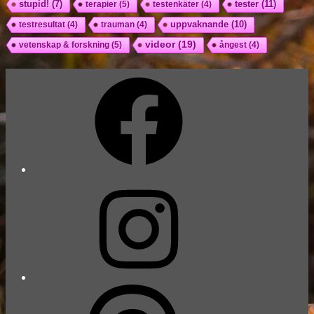
tester
(11)
stupid!
(7)
terapier
(5)
testenkäter
(4)
uppvaknande
(10)
testresultat
(4)
trauman
(4)
videor
(19)
vetenskap & forskning
(5)
ångest
(4)
Facebook
Instagram
Threads