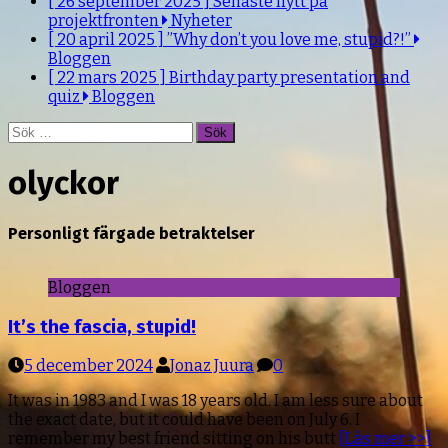
[ 26 september 2025 ]
Senaste nytt på
projektfronten
Nyheter
[ 20 april 2025 ]
”Why don’t you love me, stupid?!”
Bloggen
[ 22 mars 2025 ]
Birthday party presentation and
quiz
Bloggen
Sök
efter:
olyckor
Personligt färgade betraktelser
Bloggen
It’s the fascia, stupid!
5 december 2024
Jonaz Juura
0
It was in 1983 and I was 18 years old. I am less sure about
the exact date, but it could have been on July 6. I
remember my best friend sitting on his butt
[Läs mer >>]