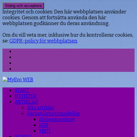
Integritet och cookies: Den här webbplatsen använder
cookies. Genom att fortsätta använda den här
webbplatsen godkänner du deras användning.
Om du vill veta mer, inklusive hur du kontrollerar cookies,
se:
GDPR-policy för webbplatsen
Facebook
Instagram
Threads
YouTube
START
NYHETER
ARTIKLAR
Alla artiklar
Personlighetsmodeller
Enneagrammet
HSP
MBTI
BLOGG