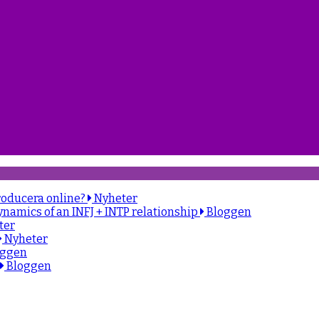
roducera online?
Nyheter
ynamics of an INFJ + INTP relationship
Bloggen
ter
Nyheter
oggen
Bloggen