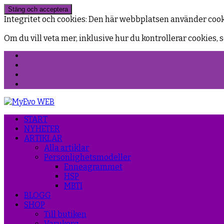
Integritet och cookies: Den här webbplatsen använder coo
Om du vill veta mer, inklusive hur du kontrollerar cookies, s
Facebook
Instagram
Threads
YouTube
START
NYHETER
ARTIKLAR
Alla artiklar
Personlighetsmodeller
Enneagrammet
HSP
MBTI
BLOGG
SHOP
Till butiken
Varukorg