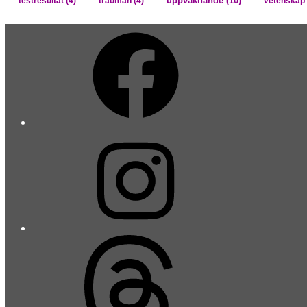
uppvaknande
(10)
testresultat
(4)
trauman
(4)
vetenskap 
Facebook
Instagram
Threads