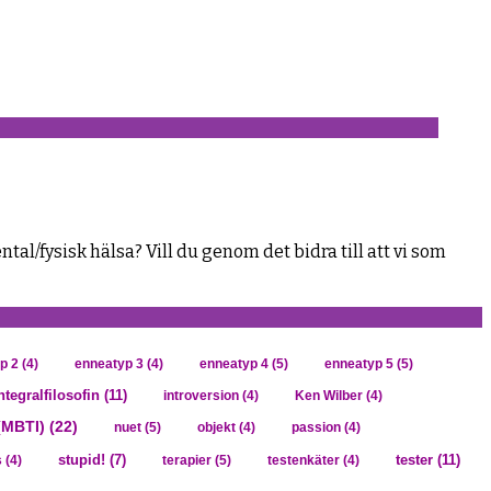
al/fysisk hälsa? Vill du genom det bidra till att vi som
p 2
(4)
enneatyp 3
(4)
enneatyp 4
(5)
enneatyp 5
(5)
ntegralfilosofin
(11)
introversion
(4)
Ken Wilber
(4)
(MBTI)
(22)
nuet
(5)
objekt
(4)
passion
(4)
tester
(11)
s
(4)
stupid!
(7)
terapier
(5)
testenkäter
(4)