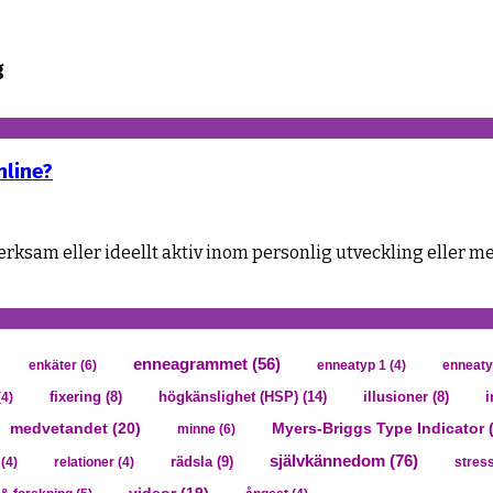
g
nline?
ksam eller ideellt aktiv inom personlig utveckling eller ment
enneagrammet
(56)
enkäter
(6)
enneatyp 1
(4)
enneaty
högkänslighet (HSP)
(14)
i
4)
fixering
(8)
illusioner
(8)
medvetandet
(20)
Myers-Briggs Type Indicator 
minne
(6)
självkännedom
(76)
rädsla
(9)
(4)
relationer
(4)
stres