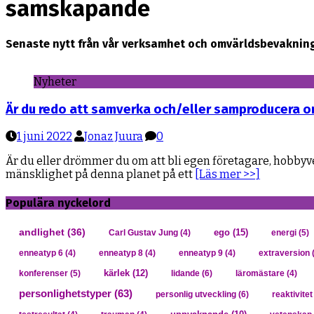
samskapande
Senaste nytt från vår verksamhet och omvärldsbevaknin
Nyheter
Är du redo att samverka och/eller samproducera o
1 juni 2022
Jonaz Juura
0
Är du eller drömmer du om att bli egen företagare, hobbyver
mänsklighet på denna planet på ett
[Läs mer >>]
Populära nyckelord
andlighet
(36)
ego
(15)
Carl Gustav Jung
(4)
energi
(5)
enneatyp 6
(4)
enneatyp 8
(4)
enneatyp 9
(4)
extraversion
(
kärlek
(12)
konferenser
(5)
lidande
(6)
läromästare
(4)
personlighetstyper
(63)
personlig utveckling
(6)
reaktivitet