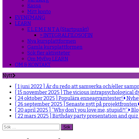
Kassa
Mitt konto
EVENEMANG
LEARN
E L E M E N T A (Startpunkt)
> INTEGRALFILOSOFIN
Nya kursplattformen
Gamla kursplattformen
Sök fler aktiviteter
Om MyEvo LEARN
OM & KONTAKT
Nytt
[ 1 juni 2022 ]
Är du redo att samverka och/eller samp
[ 15 november 2025 ]
The vicious intrapsychological d
[ 24 oktober 2025 ]
Populära enneagramtester!
Nyhe
[ 26 september 2025 ]
Senaste nytt på projektfronten
[ 20 april 2025 ]
”Why don’t you love me, stupid?!”
Bl
[ 22 mars 2025 ]
Birthday party presentation and quiz
Sök
efter: