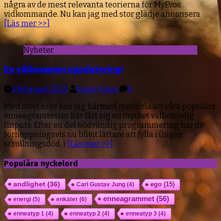
några av de mest relevanta teorierna för MyEvos
vidkommande. Nu kan jag med stor glädje annonsera
[Läs mer >>]
Nyheter
En välkommen uppdatering!
6 februari 2025
Jonaz Juura
0
Med stort nöje kan jag härmed meddela att våra populära
enneagramtester har fått sig en mycket välbehövlig
finputs. Efter en del nödvändig programmering har de
förhoppningsvis nu blivit lättare att fylla i (ingen
scrollningsdöd, i
[Läs mer >>]
Populära nyckelord
andlighet
(36)
ego
(15)
Carl Gustav Jung
(4)
enneagrammet
(56)
energi
(5)
enkäter
(6)
enneatyp 1
(4)
enneatyp 2
(4)
enneatyp 3
(4)