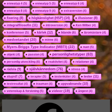
enneatyp 4
(5)
enneatyp 5
(5)
enneatyp 6
(4)
enneatyp 8
(4)
enneatyp 9
(4)
extraversion
(4)
högkänslighet (HSP)
(14)
fixering
(8)
illusioner
(8)
integralfilosofin
(11)
introversion
(4)
Ken Wilber
(4)
kärlek
(12)
konferenser
(5)
lidande
(6)
läromästare
(4)
medvetandet
(20)
minne
(6)
Myers-Briggs Type Indicator (MBTI)
(22)
nuet
(5)
personlighetstyper
(63)
objekt
(4)
passion
(4)
personlig utveckling
(6)
reaktivitet
(4)
relationer
(4)
självkännedom
(76)
rädsla
(9)
stress
(4)
tester
(11)
stupid!
(7)
terapier
(5)
testenkäter
(4)
uppvaknande
(10)
testresultat
(4)
trauman
(4)
videor
(19)
vetenskap & forskning
(5)
ångest
(4)
Facebook