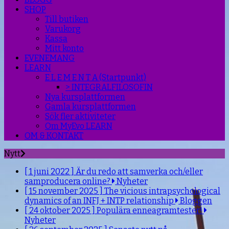
SHOP
Till butiken
Varukorg
Kassa
Mitt konto
EVENEMANG
LEARN
E L E M E N T A (Startpunkt)
> INTEGRALFILOSOFIN
Nya kursplattformen
Gamla kursplattformen
Sök fler aktiviteter
Om MyEvo LEARN
OM & KONTAKT
Nytt
[ 1 juni 2022 ]
Är du redo att samverka och/eller
samproducera online?
Nyheter
[ 15 november 2025 ]
The vicious intrapsychological
dynamics of an INFJ + INTP relationship
Bloggen
[ 24 oktober 2025 ]
Populära enneagramtester!
Nyheter