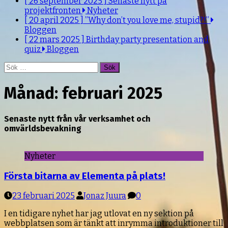
[ 26 september 2025 ]
Senaste nytt på
projektfronten
Nyheter
[ 20 april 2025 ]
”Why don’t you love me, stupid?!”
Bloggen
[ 22 mars 2025 ]
Birthday party presentation and
quiz
Bloggen
Sök
efter:
Månad:
februari 2025
Senaste nytt från vår verksamhet och
omvärldsbevakning
Nyheter
Första bitarna av Elementa på plats!
23 februari 2025
Jonaz Juura
0
I en tidigare nyhet har jag utlovat en ny sektion på
webbplatsen som är tänkt att inrymma introduktioner till