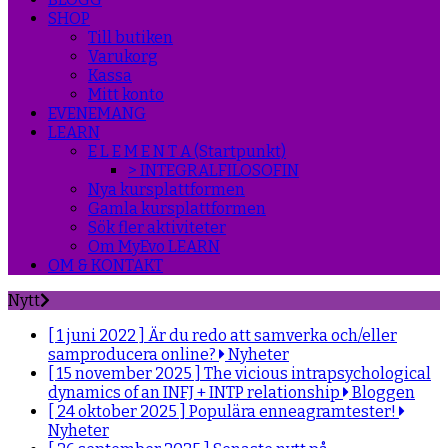
SHOP
Till butiken
Varukorg
Kassa
Mitt konto
EVENEMANG
LEARN
E L E M E N T A (Startpunkt)
> INTEGRALFILOSOFIN
Nya kursplattformen
Gamla kursplattformen
Sök fler aktiviteter
Om MyEvo LEARN
OM & KONTAKT
Nytt
[ 1 juni 2022 ]
Är du redo att samverka och/eller
samproducera online?
Nyheter
[ 15 november 2025 ]
The vicious intrapsychological
dynamics of an INFJ + INTP relationship
Bloggen
[ 24 oktober 2025 ]
Populära enneagramtester!
Nyheter