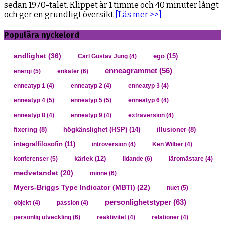
sedan 1970-talet. Klippet är 1 timme och 40 minuter långt
och ger en grundligt översikt
[Läs mer >>]
Populära nyckelord
andlighet
(36)
ego
(15)
Carl Gustav Jung
(4)
enneagrammet
(56)
energi
(5)
enkäter
(6)
enneatyp 1
(4)
enneatyp 2
(4)
enneatyp 3
(4)
enneatyp 4
(5)
enneatyp 5
(5)
enneatyp 6
(4)
enneatyp 8
(4)
enneatyp 9
(4)
extraversion
(4)
högkänslighet (HSP)
(14)
fixering
(8)
illusioner
(8)
integralfilosofin
(11)
introversion
(4)
Ken Wilber
(4)
kärlek
(12)
konferenser
(5)
lidande
(6)
läromästare
(4)
medvetandet
(20)
minne
(6)
Myers-Briggs Type Indicator (MBTI)
(22)
nuet
(5)
personlighetstyper
(63)
objekt
(4)
passion
(4)
personlig utveckling
(6)
reaktivitet
(4)
relationer
(4)