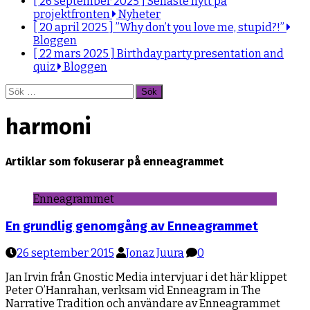
[ 26 september 2025 ]
Senaste nytt på
projektfronten
Nyheter
[ 20 april 2025 ]
”Why don’t you love me, stupid?!”
Bloggen
[ 22 mars 2025 ]
Birthday party presentation and
quiz
Bloggen
Sök
efter:
harmoni
Artiklar som fokuserar på enneagrammet
Enneagrammet
En grundlig genomgång av Enneagrammet
26 september 2015
Jonaz Juura
0
Jan Irvin från Gnostic Media intervjuar i det här klippet
Peter O’Hanrahan, verksam vid Enneagram in The
Narrative Tradition och användare av Enneagrammet