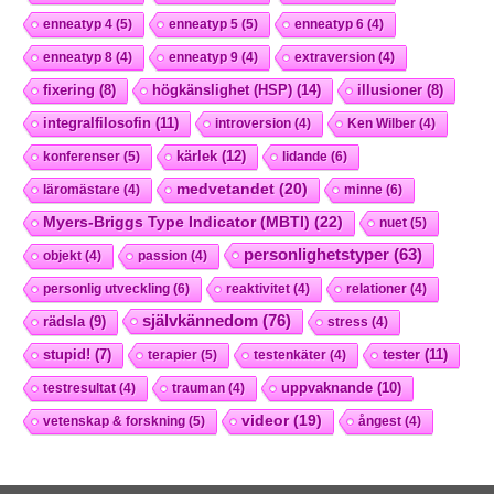
enneatyp 4
(5)
enneatyp 5
(5)
enneatyp 6
(4)
enneatyp 8
(4)
enneatyp 9
(4)
extraversion
(4)
högkänslighet (HSP)
(14)
fixering
(8)
illusioner
(8)
integralfilosofin
(11)
introversion
(4)
Ken Wilber
(4)
kärlek
(12)
konferenser
(5)
lidande
(6)
medvetandet
(20)
läromästare
(4)
minne
(6)
Myers-Briggs Type Indicator (MBTI)
(22)
nuet
(5)
personlighetstyper
(63)
objekt
(4)
passion
(4)
personlig utveckling
(6)
reaktivitet
(4)
relationer
(4)
självkännedom
(76)
rädsla
(9)
stress
(4)
tester
(11)
stupid!
(7)
terapier
(5)
testenkäter
(4)
uppvaknande
(10)
testresultat
(4)
trauman
(4)
videor
(19)
vetenskap & forskning
(5)
ångest
(4)