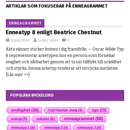
ARTIKLAR SOM FOKUSERAR PÅ ENNEAGRAMMET
ENNEAGRAMMET
Enneatyp 8 enligt Beatrice Chestnut
8 juni 2016
Jonaz Juura
0
Äkta vänner sticker kniven i dig framifrån. — Oscar Wilde Typ
8 representerar arketypen hos en person som förnekar
svaghet och sårbarhet genom att ta sin tillflykt till oräddhet
och styrka. Denna arketyp tenderar att uttrycka instiktiva
[Läs mer >>]
POPULÄRA NYCKELORD
andlighet
(36)
ego
(15)
Carl Gustav Jung
(4)
enneagrammet
(56)
energi
(5)
enkäter
(6)
enneatyp 1
(4)
enneatyp 2
(4)
enneatyp 3
(4)