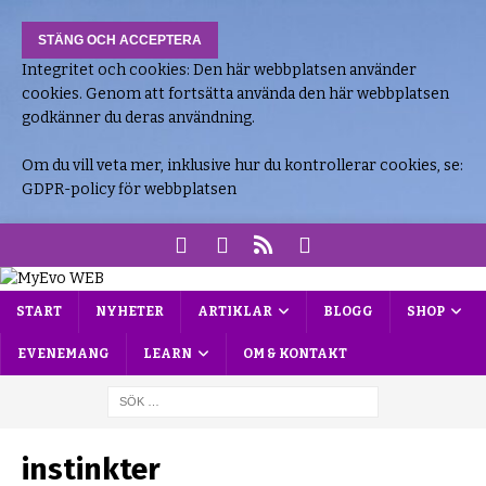
Integritet och cookies: Den här webbplatsen använder
cookies. Genom att fortsätta använda den här webbplatsen
godkänner du deras användning.
Om du vill veta mer, inklusive hur du kontrollerar cookies, se:
GDPR-policy för webbplatsen
START
NYHETER
ARTIKLAR
BLOGG
SHOP
EVENEMANG
LEARN
OM & KONTAKT
instinkter