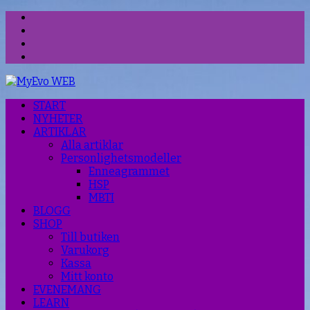
Facebook
Instagram
Threads
YouTube
START
NYHETER
ARTIKLAR
Alla artiklar
Personlighetsmodeller
Enneagrammet
HSP
MBTI
BLOGG
SHOP
Till butiken
Varukorg
Kassa
Mitt konto
EVENEMANG
LEARN