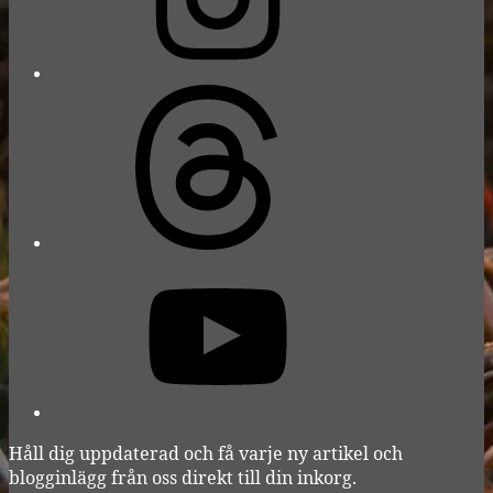
Threads
YouTube
Håll dig uppdaterad och få varje ny artikel och
blogginlägg från oss direkt till din inkorg.