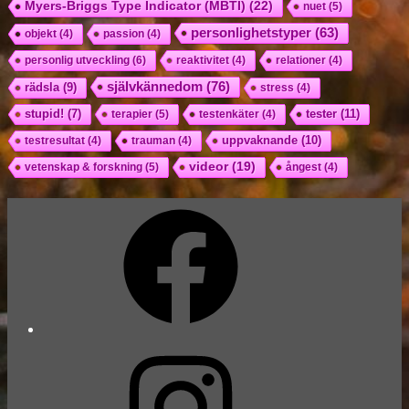
Myers-Briggs Type Indicator (MBTI)
(22)
nuet
(5)
personlighetstyper
(63)
objekt
(4)
passion
(4)
personlig utveckling
(6)
reaktivitet
(4)
relationer
(4)
självkännedom
(76)
rädsla
(9)
stress
(4)
tester
(11)
stupid!
(7)
terapier
(5)
testenkäter
(4)
uppvaknande
(10)
testresultat
(4)
trauman
(4)
videor
(19)
vetenskap & forskning
(5)
ångest
(4)
Facebook
Instagram