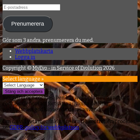
E-
postadress
Prenumerera
Gör som 3 andra, prenumerera du med.
Webbplatskarta
Logga in
Copyright ©
MyEvo - in Service of Evolution
2026
Select language »
Integritet och cookies: Den här webbplatsen använder
cookies. Genom att fortsätta använda den här
webbplatsen godkänner du deras användning.
Om du vill veta mer, inklusive hur du kontrollerar cookies,
se:
GDPR-policy för webbplatsen