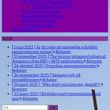
E L E M E N T A (Startpunkt)
> INTEGRALFILOSOFIN
Nya kursplattformen
Gamla kursplattformen
Sök fler aktiviteter
Om MyEvo LEARN
OM & KONTAKT
Nytt
[ 1 juni 2022 ]
Är du redo att samverka och/eller
samproducera online?
Nyheter
[ 15 november 2025 ]
The vicious intrapsychological
dynamics of an INFJ + INTP relationship
Bloggen
[ 24 oktober 2025 ]
Populära enneagramtester!
Nyheter
[ 26 september 2025 ]
Senaste nytt på
projektfronten
Nyheter
[ 20 april 2025 ]
”Why don’t you love me, stupid?!”
Bloggen
[ 22 mars 2025 ]
Birthday party presentation and
quiz
Bloggen
Sök