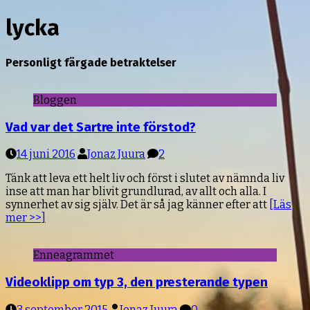
efter:
lycka
Personligt färgade betraktelser
Bloggen
Vad var det Sartre inte förstod?
14 juni 2016
Jonaz Juura
2
Tänk att leva ett helt liv och först i slutet av nämnda liv
inse att man har blivit grundlurad, av allt och alla. I
synnerhet av sig själv. Det är så jag känner efter att
[Läs
mer >>]
Enneagrammet
Videoklipp om typ 3, den presterande typen
3 september 2015
Jonaz Juura
0