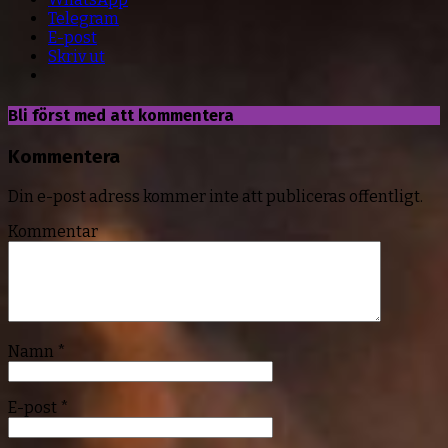
Telegram
E-post
Skriv ut
Bli först med att kommentera
Kommentera
Din e-post adress kommer inte att publiceras offentligt.
Kommentar
Namn
*
E-post
*