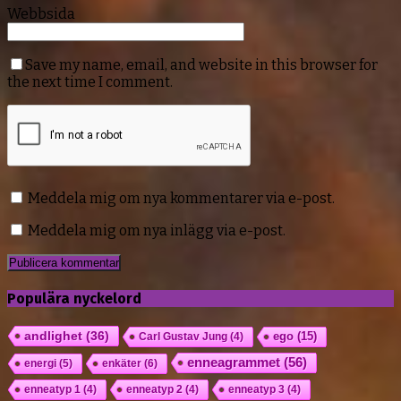
Webbsida
Save my name, email, and website in this browser for
the next time I comment.
Meddela mig om nya kommentarer via e-post.
Meddela mig om nya inlägg via e-post.
Populära nyckelord
andlighet
(36)
ego
(15)
Carl Gustav Jung
(4)
enneagrammet
(56)
energi
(5)
enkäter
(6)
enneatyp 1
(4)
enneatyp 2
(4)
enneatyp 3
(4)