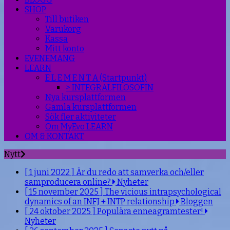
SHOP
Till butiken
Varukorg
Kassa
Mitt konto
EVENEMANG
LEARN
E L E M E N T A (Startpunkt)
> INTEGRALFILOSOFIN
Nya kursplattformen
Gamla kursplattformen
Sök fler aktiviteter
Om MyEvo LEARN
OM & KONTAKT
Nytt
[ 1 juni 2022 ]
Är du redo att samverka och/eller
samproducera online?
Nyheter
[ 15 november 2025 ]
The vicious intrapsychological
dynamics of an INFJ + INTP relationship
Bloggen
[ 24 oktober 2025 ]
Populära enneagramtester!
Nyheter