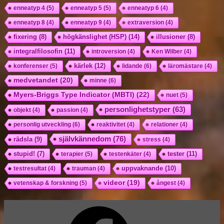
enneatyp 4
(5)
enneatyp 5
(5)
enneatyp 6
(4)
enneatyp 8
(4)
enneatyp 9
(4)
extraversion
(4)
högkänslighet (HSP)
(14)
fixering
(8)
illusioner
(8)
integralfilosofin
(11)
introversion
(4)
Ken Wilber
(4)
kärlek
(12)
konferenser
(5)
lidande
(6)
läromästare
(4)
medvetandet
(20)
minne
(6)
Myers-Briggs Type Indicator (MBTI)
(22)
nuet
(5)
personlighetstyper
(63)
objekt
(4)
passion
(4)
personlig utveckling
(6)
reaktivitet
(4)
relationer
(4)
självkännedom
(76)
rädsla
(9)
stress
(4)
tester
(11)
stupid!
(7)
terapier
(5)
testenkäter
(4)
uppvaknande
(10)
testresultat
(4)
trauman
(4)
videor
(19)
vetenskap & forskning
(5)
ångest
(4)
Facebook