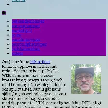
beteendemönster
enneagrammet
enneatyp 3
lycka
panelintervjuer
personlighetstyper
självkännedom
videor
Om Jonaz Juura
149 artiklar
Jonaz är upphovsman till samt
redaktör och skribent på MyEvo
WEB. Hans primära intressen
kretsar kring integralteorin; dock
med betoning på psykologi, filosofi
och spiritualitet. Därtill går hans
själ igång på webbdesign och av att
skriva samt av magiska stunder
med djupa samtal. VDN-personlighetsfakta: INFJ enligt
MBTI, 5w4 sx/sp enligt enneagrammet, Blå/Grön enligt