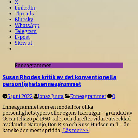
X
LinkedIn
Threads
Bluesky
WhatsApp
Telegram
E-post
Skriv ut
Enneagrammet
Susan Rhodes kritik av det konventionella
personlighetsenneagrammet
5 juni 2022
Jonaz Juura
Enneagrammet
0
Enneagrammet som en modell för olika
personlighetstypers eller egons fixeringar – grundad av
Oscar Ichazo på 1960-talet och därefter vidareutvecklad
av Claudio Naranjo, Don Riso och Russ Hudson m.fl. – är
kanske den mest spridda
[Läs mer >>]