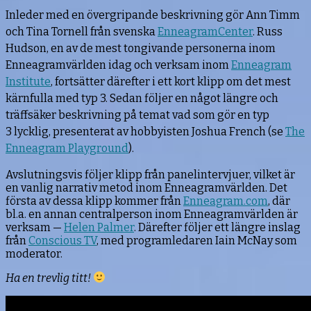
Inleder med en övergripande beskrivning gör Ann Timm
och Tina
Tornell från svenska
EnneagramCenter
.
Russ
Hudson, en av de mest tongivande personerna inom
Enneagramvärlden idag och verksam inom
Enneagram
Institute
,
fortsätter därefter i ett kort klipp om det mest
kärnfulla med typ 3
.
Sedan
följer en något längre och
träffsäker
beskrivning på temat vad som gör en typ
3 lycklig, presenterat av hobbyisten Joshua French (se
The
Enneagram Playground
).
Avslutningsvis följer klipp från panelintervjuer, vilket är
en vanlig narrativ metod inom Enneagramvärlden. Det
första av dessa klipp kommer från
Enneagram.com
, där
bl.a. en annan centralperson inom Enneagramvärlden är
verksam —
Helen Palmer
. Därefter följer ett längre inslag
från
Conscious TV
, med programledaren Iain McNay som
moderator.
Ha en trevlig titt!