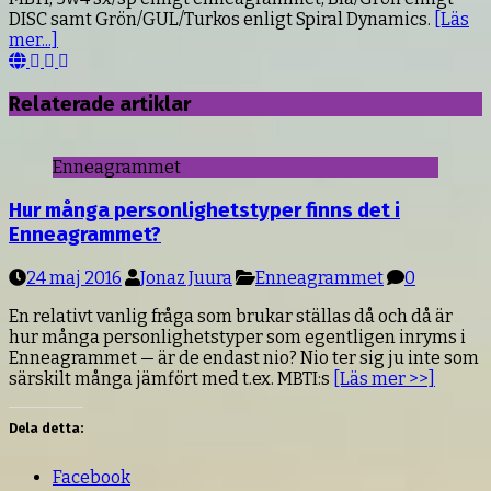
DISC samt Grön/GUL/Turkos enligt Spiral Dynamics.
[Läs
mer...]
Webbsida
Facebook
YouTube
LinkedIn
Relaterade artiklar
Enneagrammet
Hur många personlighetstyper finns det i
Enneagrammet?
24 maj 2016
Jonaz Juura
Enneagrammet
0
En relativt vanlig fråga som brukar ställas då och då är
hur många personlighetstyper som egentligen inryms i
Enneagrammet — är de endast nio? Nio ter sig ju inte som
särskilt många jämfört med t.ex. MBTI:s
[Läs mer >>]
Dela detta:
Facebook