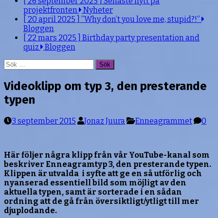
[ 26 september 2025 ]
Senaste nytt på
projektfronten
Nyheter
[ 20 april 2025 ]
”Why don’t you love me, stupid?!”
Bloggen
[ 22 mars 2025 ]
Birthday party presentation and
quiz
Bloggen
Sök
efter:
Videoklipp om typ 3, den presterande
typen
3 september 2015
Jonaz Juura
Enneagrammet
0
Här följer några klipp från vår YouTube-kanal som
beskriver Enneagramtyp 3, den presterande typen.
Klippen är utvalda i syfte att ge en så utförlig och
nyanserad essentiell bild som möjligt av den
aktuella typen, samt är sorterade i en sådan
ordning att de gå från översiktligt/ytligt till mer
djuplodande.