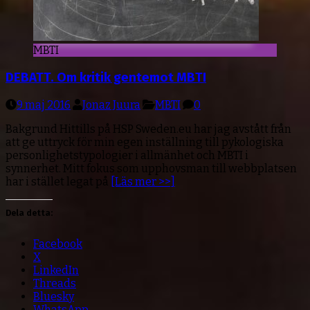
MBTI
DEBATT. Om kritik gentemot MBTI
9 maj 2016
Jonaz Juura
MBTI
0
Bakgrund Hittills på HSP Sweden.eu har jag avstått från
att ge uttryck för min egen inställning till pykologiska
personlighetstypologier i allmänhet och MBTI i
synnerhet. Mitt fokus som upphovsman till webbplatsen
har i stället legat på
[Läs mer >>]
Dela detta:
Facebook
X
LinkedIn
Threads
Bluesky
WhatsApp