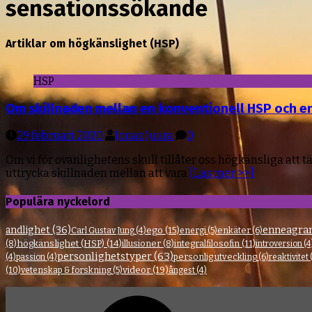
sensationssökande
Artiklar om högkänslighet (HSP)
HSP
Om skillnaden mellan en konventionell HSP och en 
29 februari 2020
Jonaz Juura
0
Om vi för ovanlighetens skull tillåter oss högkänsliga att 
uttrycka skillnaden mellan att vara
[Läs mer >>]
Populära nyckelord
enneagr
andlighet
(36)
ego
(15)
enkäter
(6)
Carl Gustav Jung
(4)
energi
(5)
(8)
högkänslighet (HSP)
(14)
illusioner
(8)
integralfilosofin
(11)
introversion
(4
personlighetstyper
(63)
personlig utveckling
(6)
(4)
passion
(4)
reaktivitet
videor
(19)
(10)
vetenskap & forskning
(5)
ångest
(4)
Facebook