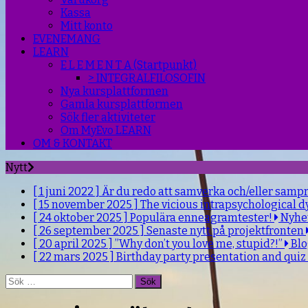
Kassa
Mitt konto
EVENEMANG
LEARN
E L E M E N T A (Startpunkt)
> INTEGRALFILOSOFIN
Nya kursplattformen
Gamla kursplattformen
Sök fler aktiviteter
Om MyEvo LEARN
OM & KONTAKT
Nytt
[ 1 juni 2022 ]
Är du redo att samverka och/eller samp
[ 15 november 2025 ]
The vicious intrapsychological d
[ 24 oktober 2025 ]
Populära enneagramtester!
Nyhe
[ 26 september 2025 ]
Senaste nytt på projektfronten
[ 20 april 2025 ]
”Why don’t you love me, stupid?!”
Bl
[ 22 mars 2025 ]
Birthday party presentation and quiz
Sök
efter: