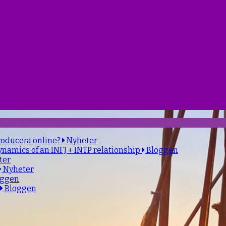
roducera online?
Nyheter
ynamics of an INFJ + INTP relationship
Bloggen
ter
Nyheter
oggen
Bloggen