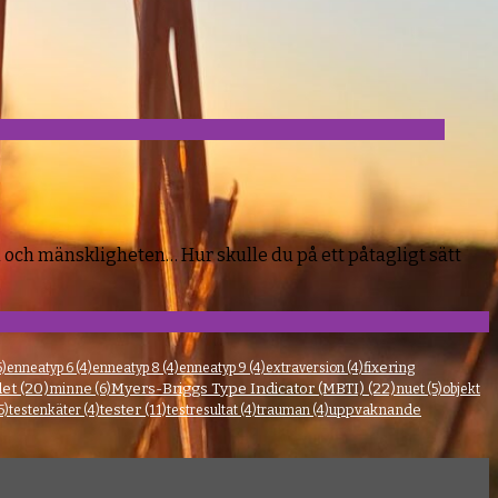
en och mänskligheten… Hur skulle du på ett påtagligt sätt
fixering
5)
enneatyp 6
(4)
enneatyp 8
(4)
enneatyp 9
(4)
extraversion
(4)
et
(20)
Myers-Briggs Type Indicator (MBTI)
(22)
minne
(6)
nuet
(5)
objekt
tester
(11)
uppvaknande
5)
testenkäter
(4)
testresultat
(4)
trauman
(4)