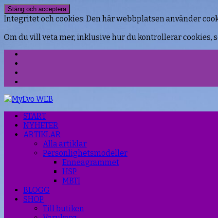
Integritet och cookies: Den här webbplatsen använder coo
Om du vill veta mer, inklusive hur du kontrollerar cookies, s
Facebook
Instagram
Threads
YouTube
START
NYHETER
ARTIKLAR
Alla artiklar
Personlighetsmodeller
Enneagrammet
HSP
MBTI
BLOGG
SHOP
Till butiken
Varukorg