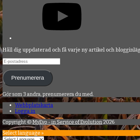
Håll dig uppdaterad och få varje ny artikel och blogginlägg
E-
postadress
Prenumerera
Gör som 3 andra, prenumerera du med.
Webbplatskarta
Logga in
Copyright ©
MyEvo - in Service of Evolution
2026
Select language »