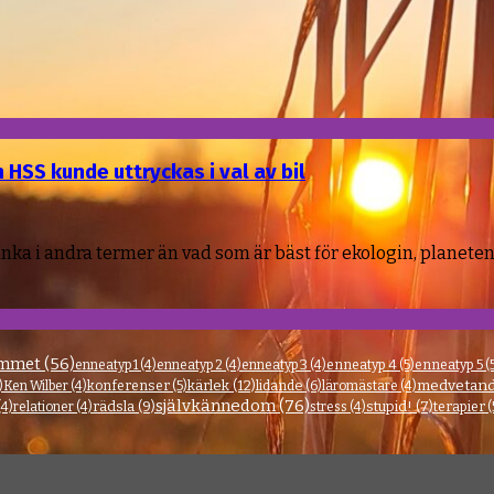
HSS kunde uttryckas i val av bil
tänka i andra termer än vad som är bäst för ekologin, planet
ammet
(56)
enneatyp 1
(4)
enneatyp 2
(4)
enneatyp 3
(4)
enneatyp 4
(5)
enneatyp 5
(
medvetand
kärlek
(12)
lidande
(6)
)
Ken Wilber
(4)
konferenser
(5)
läromästare
(4)
självkännedom
(76)
rädsla
(9)
stupid!
(7)
(4)
relationer
(4)
stress
(4)
terapier
(