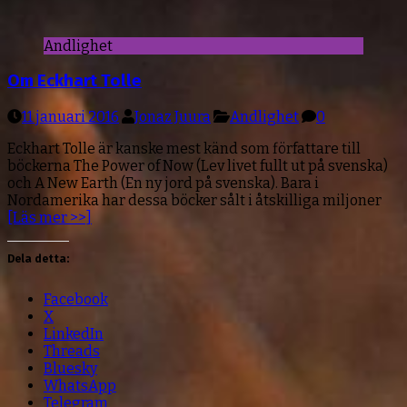
Andlighet
Om Eckhart Tolle
11 januari 2016
Jonaz Juura
Andlighet
0
Eckhart Tolle är kanske mest känd som författare till
böckerna The Power of Now (Lev livet fullt ut på svenska)
och A New Earth (En ny jord på svenska). Bara i
Nordamerika har dessa böcker sålt i åtskilliga miljoner
[Läs mer >>]
Dela detta:
Facebook
X
LinkedIn
Threads
Bluesky
WhatsApp
Telegram