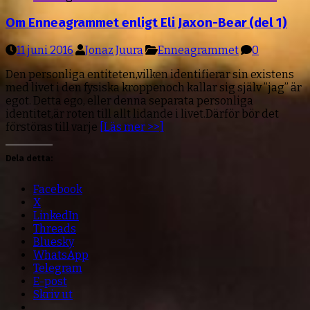
Om Enneagrammet enligt Eli Jaxon-Bear (del 1)
11 juni 2016
Jonaz Juura
Enneagrammet
0
Den personliga entiteten,vilken identifierar sin existens
med livet i den fysiska kroppenoch kallar sig själv ”jag” är
egot. Detta ego, eller denna separata personliga
identitet,är roten till allt lidande i livet.Därför bör det
förstöras till varje
[Läs mer >>]
Dela detta:
Facebook
X
LinkedIn
Threads
Bluesky
WhatsApp
Telegram
E-post
Skriv ut