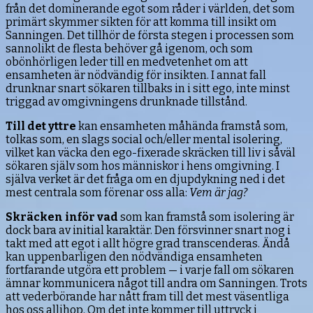
från det dominerande egot som råder i världen, det som
primärt skymmer sikten för att komma till insikt om
Sanningen. Det tillhör de första stegen i processen som
sannolikt de flesta behöver gå igenom, och som
obönhörligen leder till en medvetenhet om att
ensamheten är nödvändig för insikten. I annat fall
drunknar snart sökaren tillbaks in i sitt ego, inte minst
triggad av omgivningens drunknade tillstånd.
Till det yttre
kan ensamheten måhända framstå som,
tolkas som, en slags social och/eller mental isolering,
vilket kan väcka den ego-fixerade skräcken till liv i såväl
sökaren själv som hos människor i hens omgivning. I
själva verket är det fråga om en djupdykning ned i det
mest centrala som förenar oss alla:
Vem är jag?
Skräcken inför vad
som kan framstå som isolering är
dock bara av initial karaktär. Den försvinner snart nog i
takt med att egot i allt högre grad transcenderas. Ändå
kan uppenbarligen den nödvändiga ensamheten
fortfarande utgöra ett problem — i varje fall om sökaren
ämnar kommunicera något till andra om Sanningen. Trots
att vederbörande har nått fram till det mest väsentliga
hos oss allihop. Om det inte kommer till uttryck i