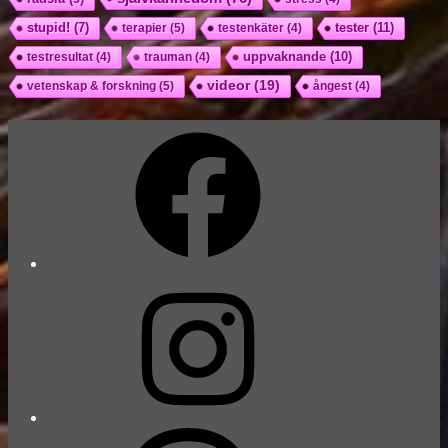
tester
(11)
stupid!
(7)
terapier
(5)
testenkäter
(4)
uppvaknande
(10)
testresultat
(4)
trauman
(4)
videor
(19)
vetenskap & forskning
(5)
ångest
(4)
Facebook
Instagram
Threads