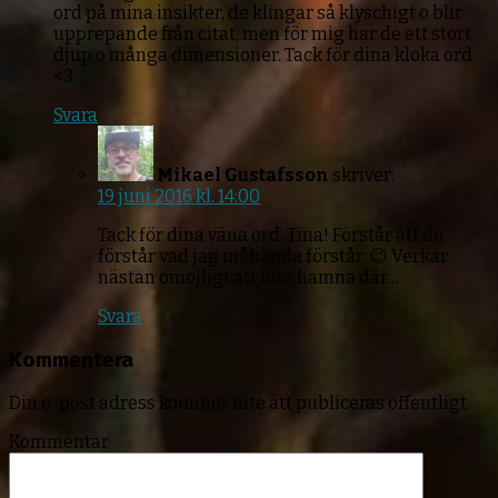
ord på mina insikter, de klingar så klyschigt o blir
upprepande från citat, men för mig har de ett stort
djup o många dimensioner. Tack för dina kloka ord
<3
Svara
Mikael Gustafsson
skriver:
19 juni 2016 kl. 14:00
Tack för dina väna ord, Tina! Förstår att du
förstår vad jag måhända förstår. 😉 Verkar
nästan omöjligt att inte hamna där…
Svara
Kommentera
Din e-post adress kommer inte att publiceras offentligt.
Kommentar