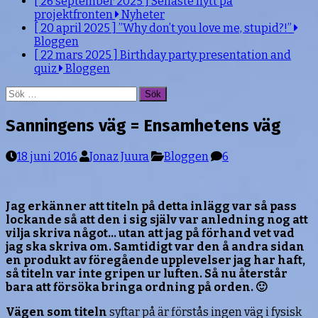
[ 26 september 2025 ]
Senaste nytt på
projektfronten
Nyheter
[ 20 april 2025 ]
”Why don’t you love me, stupid?!”
Bloggen
[ 22 mars 2025 ]
Birthday party presentation and
quiz
Bloggen
Sök
efter:
Sanningens väg = Ensamhetens väg
18 juni 2016
Jonaz Juura
Bloggen
6
Jag erkänner att titeln på detta inlägg var så pass
lockande så att den i sig själv var anledning nog att
vilja skriva något… utan att jag på förhand vet vad
jag ska skriva om. Samtidigt var den å andra sidan
en produkt av föregående upplevelser jag har haft,
så titeln var inte gripen ur luften. Så nu återstår
bara att försöka bringa ordning på orden. 🙂
Vägen som titeln
syftar på är förstås ingen väg i fysisk