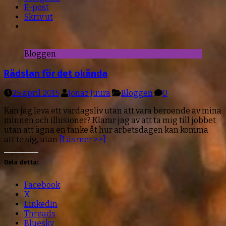
E-post
Skriv ut
Bloggen
Rädslan för det okända
25 april 2015
Jonaz Juura
Bloggen
0
Kan jag leva ett vardagsliv utan att vara beroende av mina
minnen och illusioner? Klarar jag av att ta mig till jobbet
utan att ägna en tanke åt hur arbetsdagen kan komma
att te sig, utan
[Läs mer >>]
Dela detta:
Facebook
X
LinkedIn
Threads
Bluesky