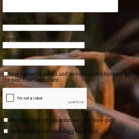
Namn
*
E-post
*
Webbsida
Save my name, email, and website in this browser for
the next time I comment.
Meddela mig om nya kommentarer via e-post.
Meddela mig om nya inlägg via e-post.