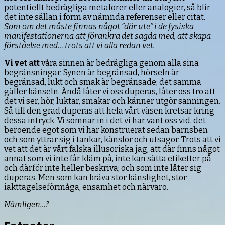
potentiellt bedrägliga metaforer eller analogier, så blir
det inte sällan i form av nämnda referenser eller citat.
Som om det måste finnas något ”där ute” i de fysiska
manifestationerna att förankra det sagda med, att skapa
förståelse med… trots att vi alla redan vet.
Vi vet att
våra sinnen är bedrägliga genom alla sina
begränsningar. Synen är begränsad, hörseln är
begränsad, lukt och smak är begränsade; det samma
gäller känseln. Ändå låter vi oss duperas, låter oss tro att
det vi ser, hör, luktar, smakar och känner utgör sanningen.
Så till den grad duperas att hela vårt väsen kretsar kring
dessa intryck. Vi somnar in i det vi har vant oss vid, det
beroende egot som vi har konstruerat sedan barnsben
och som yttrar sig i tankar, känslor och utsagor. Trots att vi
vet att det är vårt falska illusoriska jag, att där finns något
annat som vi inte får kläm på, inte kan sätta etiketter på
och därför inte heller beskriva; och som inte låter sig
duperas. Men som kan kräva stor känslighet, stor
iakttagelseförmåga, ensamhet och närvaro.
Nämligen…?