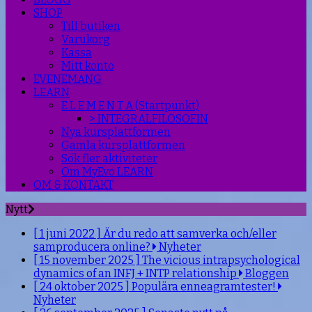
SHOP
Till butiken
Varukorg
Kassa
Mitt konto
EVENEMANG
LEARN
E L E M E N T A (Startpunkt)
> INTEGRALFILOSOFIN
Nya kursplattformen
Gamla kursplattformen
Sök fler aktiviteter
Om MyEvo LEARN
OM & KONTAKT
Nytt
[ 1 juni 2022 ]
Är du redo att samverka och/eller
samproducera online?
Nyheter
[ 15 november 2025 ]
The vicious intrapsychological
dynamics of an INFJ + INTP relationship
Bloggen
[ 24 oktober 2025 ]
Populära enneagramtester!
Nyheter