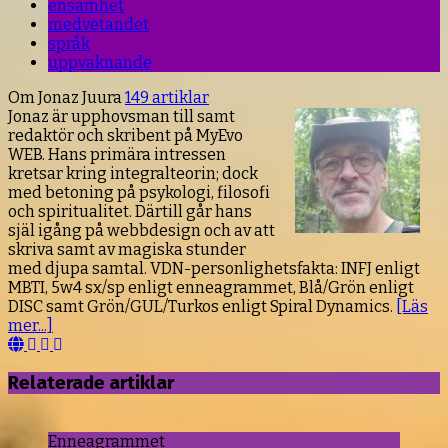
ensamhet
medvetandet
språk
uppvaknande
Om Jonaz Juura
149 artiklar
Jonaz är upphovsman till samt
redaktör och skribent på MyEvo
WEB. Hans primära intressen
kretsar kring integralteorin; dock
med betoning på psykologi, filosofi
och spiritualitet. Därtill går hans
själ igång på webbdesign och av att
skriva samt av magiska stunder
med djupa samtal. VDN-personlighetsfakta: INFJ enligt
MBTI, 5w4 sx/sp enligt enneagrammet, Blå/Grön enligt
DISC samt Grön/GUL/Turkos enligt Spiral Dynamics.
[Läs
mer...]
Webbsida
Facebook
YouTube
LinkedIn
Relaterade artiklar
Enneagrammet