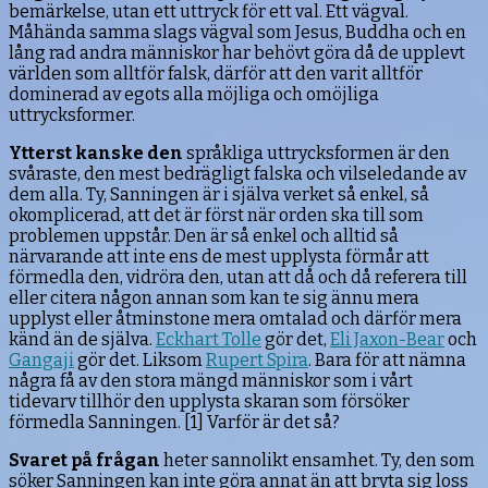
bemärkelse, utan ett uttryck för ett val. Ett vägval.
Måhända samma slags vägval som Jesus, Buddha och en
lång rad andra människor har behövt göra då de upplevt
världen som alltför falsk, därför att den varit alltför
dominerad av egots alla möjliga och omöjliga
uttrycksformer.
Ytterst kanske den
språkliga uttrycksformen är den
svåraste, den mest bedrägligt falska och vilseledande av
dem alla. Ty, Sanningen är i själva verket så enkel, så
okomplicerad, att det är först när orden ska till som
problemen uppstår. Den är så enkel och alltid så
närvarande att inte ens de mest upplysta förmår att
förmedla den, vidröra den, utan att då och då referera till
eller citera någon annan som kan te sig ännu mera
upplyst eller åtminstone mera omtalad och därför mera
känd än de själva.
Eckhart Tolle
gör det,
Eli Jaxon-Bear
och
Gangaji
gör det. Liksom
Rupert Spira
. Bara för att nämna
några få av den stora mängd människor som i vårt
tidevarv tillhör den upplysta skaran som försöker
förmedla Sanningen. [1] Varför är det så?
Svaret på frågan
heter sannolikt ensamhet. Ty, den som
söker Sanningen kan inte göra annat än att bryta sig loss