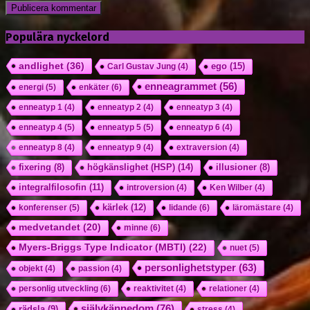
Populära nyckelord
andlighet
(36)
ego
(15)
Carl Gustav Jung
(4)
enneagrammet
(56)
energi
(5)
enkäter
(6)
enneatyp 1
(4)
enneatyp 2
(4)
enneatyp 3
(4)
enneatyp 4
(5)
enneatyp 5
(5)
enneatyp 6
(4)
enneatyp 8
(4)
enneatyp 9
(4)
extraversion
(4)
högkänslighet (HSP)
(14)
fixering
(8)
illusioner
(8)
integralfilosofin
(11)
introversion
(4)
Ken Wilber
(4)
kärlek
(12)
konferenser
(5)
lidande
(6)
läromästare
(4)
medvetandet
(20)
minne
(6)
Myers-Briggs Type Indicator (MBTI)
(22)
nuet
(5)
personlighetstyper
(63)
objekt
(4)
passion
(4)
personlig utveckling
(6)
reaktivitet
(4)
relationer
(4)
självkännedom
(76)
rädsla
(9)
stress
(4)