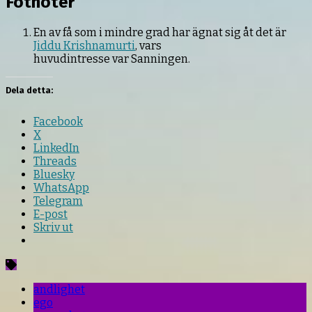
Fotnoter
En av få som i mindre grad har ägnat sig åt det är
Jiddu Krishnamurti
, vars
huvudintresse var Sanningen.
Dela detta:
Facebook
X
LinkedIn
Threads
Bluesky
WhatsApp
Telegram
E-post
Skriv ut
andlighet
ego