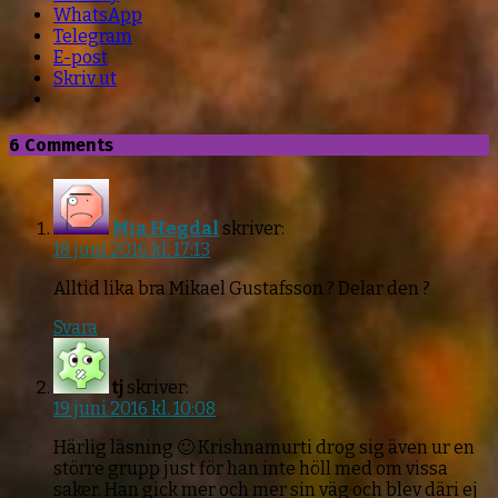
WhatsApp
Telegram
E-post
Skriv ut
6 Comments
Mia Hegdal
skriver:
18 juni 2016 kl. 17:13
Alltid lika bra Mikael Gustafsson ? Delar den ?
Svara
tj
skriver:
19 juni 2016 kl. 10:08
Härlig läsning 🙂 Krishnamurti drog sig även ur en
större grupp just för han inte höll med om vissa
saker. Han gick mer och mer sin väg och blev däri ej