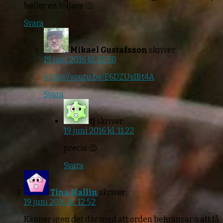
heller en följare 🙂
Svara
Mikael Gustafsson
skriver:
19 juni 2016 kl. 10:50
https://youtu.be/E6DZUsIBt4A
Svara
tj
skriver:
19 juni 2016 kl. 11:22
precis 🙂
Svara
Tina Hallin
skriver:
19 juni 2016 kl. 12:52
Känner igen det där med att orden behränsar o att få