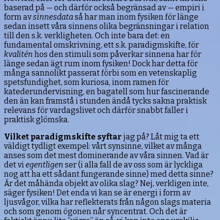
baserad på — och därför också begränsad av — empiri i
form av
sinnesdata
så har man inom fysiken för länge
sedan insett våra sinnens olika begränsningar i relation
till den s.k. verkligheten. Och inte bara det: en
fundamental omskrivning, ett s.k. paradigmskifte, för
kvalitén
hos den stimuli som påverkar sinnena har för
länge sedan ägt rum inom fysiken! Dock har detta för
många sannolikt passerat förbi som en vetenskaplig
spetsfundighet, som kuriosa, inom ramen för
katederundervisning, en bagatell som hur fascinerande
den än kan framstå i stunden ändå tycks sakna praktisk
relevans för vardagslivet och därför snabbt faller i
praktisk glömska.
Vilket paradigmskifte syftar
jag på? Låt mig ta ett
väldigt tydligt exempel: vårt synsinne, vilket av många
anses som det mest dominerande av våra sinnen. Vad är
det vi
egentligen
ser (i alla fall de av oss som är lyckliga
nog att ha ett sådant fungerande sinne) med detta sinne?
Är det måhända objekt av olika slag? Nej, verkligen inte,
säger fysiken! Det enda vi kan se är energi i form av
ljusvågor, vilka har reflekterats från någon slags materia
och som genom ögonen når syncentrat. Och det är