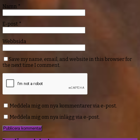
Namn
*
E-post
*
Webbsida
Save my name, email, and website in this browser for
the next time I comment.
Meddela mig om nya kommentarer via e-post.
Meddela mig om nya inlägg via e-post.