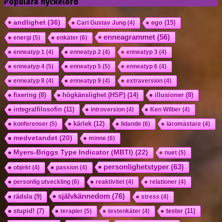
Populära nyckelord
andlighet
(36)
ego
(15)
Carl Gustav Jung
(4)
enneagrammet
(56)
energi
(5)
enkäter
(6)
enneatyp 1
(4)
enneatyp 2
(4)
enneatyp 3
(4)
enneatyp 4
(5)
enneatyp 5
(5)
enneatyp 6
(4)
enneatyp 8
(4)
enneatyp 9
(4)
extraversion
(4)
högkänslighet (HSP)
(14)
fixering
(8)
illusioner
(8)
integralfilosofin
(11)
introversion
(4)
Ken Wilber
(4)
kärlek
(12)
konferenser
(5)
lidande
(6)
läromästare
(4)
medvetandet
(20)
minne
(6)
Myers-Briggs Type Indicator (MBTI)
(22)
nuet
(5)
personlighetstyper
(63)
objekt
(4)
passion
(4)
personlig utveckling
(6)
reaktivitet
(4)
relationer
(4)
självkännedom
(76)
rädsla
(9)
stress
(4)
tester
(11)
stupid!
(7)
terapier
(5)
testenkäter
(4)