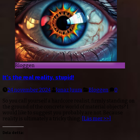
Bloggen
It’s the real reality, stupid!
24 november 2024
Jonaz Juura
Bloggen
0
So you call yourself a hardcore realist, firmly standing on
the ground of the concrete world of material objects? I
would like to suggest you probably are not. Because
reality is ultimately a tricky thing.
[Läs mer >>]
Dela detta: