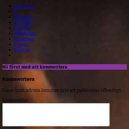
Facebook
X
LinkedIn
Threads
Bluesky
WhatsApp
Telegram
E-post
Skriv ut
Bli först med att kommentera
Kommentera
Din e-post adress kommer inte att publiceras offentligt.
Kommentar