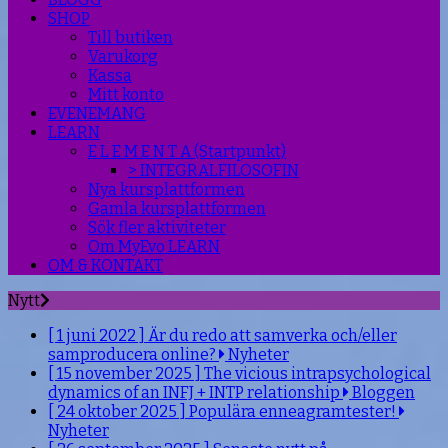
SHOP
Till butiken
Varukorg
Kassa
Mitt konto
EVENEMANG
LEARN
E L E M E N T A (Startpunkt)
> INTEGRALFILOSOFIN
Nya kursplattformen
Gamla kursplattformen
Sök fler aktiviteter
Om MyEvo LEARN
OM & KONTAKT
Nytt
[ 1 juni 2022 ]
Är du redo att samverka och/eller
samproducera online?
Nyheter
[ 15 november 2025 ]
The vicious intrapsychological
dynamics of an INFJ + INTP relationship
Bloggen
[ 24 oktober 2025 ]
Populära enneagramtester!
Nyheter