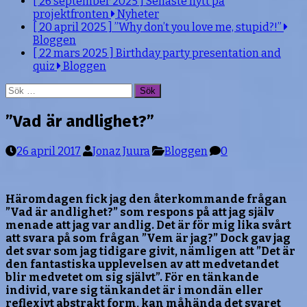
[ 26 september 2025 ]
Senaste nytt på
projektfronten
Nyheter
[ 20 april 2025 ]
”Why don’t you love me, stupid?!”
Bloggen
[ 22 mars 2025 ]
Birthday party presentation and
quiz
Bloggen
Sök
efter:
”Vad är andlighet?”
26 april 2017
Jonaz Juura
Bloggen
0
Häromdagen fick jag den återkommande frågan
”Vad är andlighet?” som respons på att jag själv
menade att jag var andlig. Det är för mig lika svårt
att svara på som frågan ”Vem är jag?” Dock gav jag
det svar som jag tidigare givit, nämligen att ”Det är
den fantastiska upplevelsen av att medvetandet
blir medvetet om sig självt”. För en tänkande
individ, vare sig tänkandet är i mondän eller
reflexivt abstrakt form, kan måhända det svaret