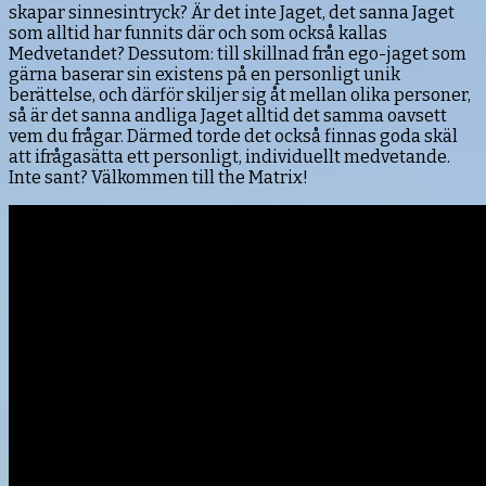
skapar sinnesintryck? Är det inte Jaget, det sanna Jaget
som alltid har funnits där och som också kallas
Medvetandet? Dessutom: till skillnad från ego-jaget som
gärna baserar sin existens på en personligt unik
berättelse, och därför skiljer sig åt mellan olika personer,
så är det sanna andliga Jaget alltid det samma oavsett
vem du frågar. Därmed torde det också finnas goda skäl
att ifrågasätta ett personligt, individuellt medvetande.
Inte sant? Välkommen till the Matrix!