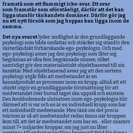
framstå som ett flummigt icke-svar. Ett svar
som framstår som oförståeligt, därför att det kan
ligga utanför tänkandets domäner. Därför gör jag
nu ett nytt försök som jag hoppas kan ligga inom de
samma.
Det nya svaret
lyder: andlighet är den grundläggande
psykologi som både omfattar och sträcker sig utanför den
västerländskt förhärskande ego-psykologin. Och med
ego-psykologi avser jag den psykologi som låter sig
begränsas av våra fem begränsade sinnen, vilket
samtidigt gör den materialistiskt objektbaserad till sin
karaktär. Med objektbaserad avser jag att den sortens
psykologi utgår från att medvetandet är en
kausalprodukt av processer inom en kropp, alltså att ett
objekt utgör en grundläggande förutsättning för att
medvetandet över huvud taget ska uppstå och existera.
Den konkluderande slutsatsen inom ego-psykologin blir
därmed att vi var och en är en individuell kropp som har
ett individuellt medvetande. Men tänk om det precis
tvärtom är så att medvetandet redan fanns när kroppen
kom till, att det är medvetandet som har en… eller snarare
minst 7+ miljarder kroppar, om jag just nu låter
avgränsa till endast mänskliga kroppar?! Stöd för denna