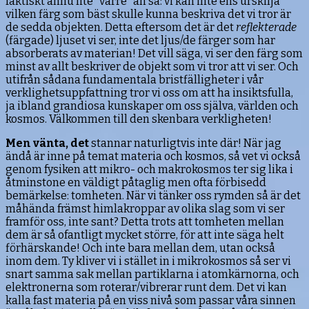
faktiskt ännu lite ”värre” än så: vi kan inte ens urskilja
vilken färg som bäst skulle kunna beskriva det vi tror är
de sedda objekten. Detta eftersom det är det
reflekterade
(färgade) ljuset vi ser, inte det ljus/de färger som har
absorberats av materian! Det vill säga, vi ser den färg som
minst av allt beskriver de objekt som vi tror att vi ser. Och
utifrån sådana fundamentala bristfälligheter i vår
verklighetsuppfattning tror vi oss om att ha insiktsfulla,
ja ibland grandiosa kunskaper om oss själva, världen och
kosmos. Välkommen till den skenbara verkligheten!
Men vänta, det
stannar naturligtvis inte där! När jag
ändå är inne på temat materia och kosmos, så vet vi också
genom fysiken att mikro- och makrokosmos ter sig lika i
åtminstone en väldigt påtaglig men ofta förbisedd
bemärkelse: tomheten. När vi tänker oss rymden så är det
måhända främst himlakroppar av olika slag som vi ser
framför oss, inte sant? Detta trots att tomheten mellan
dem är så ofantligt mycket större, för att inte säga helt
förhärskande! Och inte bara mellan dem, utan också
inom dem. Ty kliver vi i stället in i mikrokosmos så ser vi
snart samma sak mellan partiklarna i atomkärnorna, och
elektronerna som roterar/vibrerar runt dem. Det vi kan
kalla fast materia på en viss nivå som passar våra sinnen