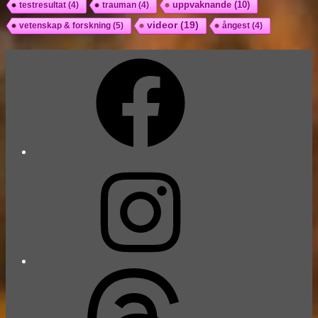
uppvaknande
(10)
testresultat
(4)
trauman
(4)
videor
(19)
vetenskap & forskning
(5)
ångest
(4)
Facebook
Instagram
Threads