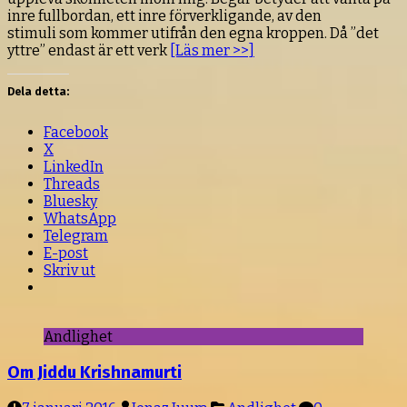
inre fullbordan, ett inre förverkligande, av den
stimuli som kommer utifrån den egna kroppen. Då ”det
yttre” endast är ett verk
[Läs mer >>]
Dela detta:
Facebook
X
LinkedIn
Threads
Bluesky
WhatsApp
Telegram
E-post
Skriv ut
Andlighet
Om Jiddu Krishnamurti