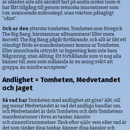
är således inte alls särskilt fast på andra nivåer (som vi
har fått tillgång till genom tekniska innovationer som
t.ex. avancerade mikroskop), utan tvärtom påtagligt
”ofast”.
Och ur den
yttersta tomheten, Tomheten som föregick
The Big Bang, härstammar alltsammans! Eller mera
korrekt: The Big Bang pågår fortfarande, och allt är likt ett
ständigt flöde av manifestationer komna ur Tomheten.
Eller annorlunda uttryckt: ur Ingenting kom inte bara
Någonting, utan Allting. Ett förhållande som vi nog alla
känner till, men som måhända är en aning svårt att
greppa, än mindre acceptera?
Andlighet = Tomheten, Medvetandet
och Jaget
Så vad har
Tomheten med andlighet att göra? Allt, vill
jag mena! Medvetandet är vad det andliga handlar om,
och Medvetandet är dels Tomheten och dels Tomhetens
manifestationer i form av tankar, känslor
och sinnesförnimmelser. Tänk efter själv: vem eller vad är
det som tänker dina tankar, känner dina känslor och