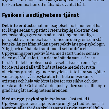
tes kan komma från ett måhända oväntat håll…
Fysiken i andlighetens tjänst
Det inte endast
smått motsägelsebara fenomenet har
för länge sedan uppstått i vetenskapliga kretsar: den
vetenskapliga gren som närmast tangerar andliga
perspektiv är numera fysiken, medan den gren som står
kanske längst ifrån sådana perspektiv är ego-psykologin.
Ytligt, och måhända traditionellt sett utifrån ett
Upplysningsperspektiv (d.v.s. med start under senare
delen av 1600-talet), kan det måhända vara svårt att
förstå att det har blivit på det viset — fysiken om något
borde väl med alla till buds stående medel försvara
objektens grundläggande betydelse, inte bara vad gäller
vår kropp och vårt psyke utan för hela universums
existens och hela vår förståelse för oss själva och det
mesta andra? Och ändå är det just fysiken som i allt högre
grad har gått andlighetens ärenden.
Medan ego-psykologin tycks
vara fast rotad i
Upplysningsvetenskapens ursprungliga traditioner à la
Newton, eller för den skull senare Darwin, samt till fullo