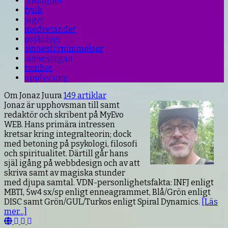
andlighet
fysik
jaget
medvetandet
psykologi
sinnesförnimmelser
sinnesorgan
tomhet
upplysning
Om Jonaz Juura
149 artiklar
Jonaz är upphovsman till samt
redaktör och skribent på MyEvo
WEB. Hans primära intressen
kretsar kring integralteorin; dock
med betoning på psykologi, filosofi
och spiritualitet. Därtill går hans
själ igång på webbdesign och av att
skriva samt av magiska stunder
med djupa samtal. VDN-personlighetsfakta: INFJ enligt
MBTI, 5w4 sx/sp enligt enneagrammet, Blå/Grön enligt
DISC samt Grön/GUL/Turkos enligt Spiral Dynamics.
[Läs
mer...]
Webbsida
Facebook
YouTube
LinkedIn