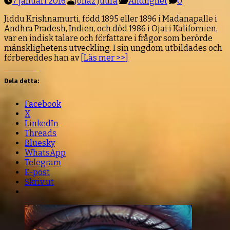
7 januari 2016
Jonaz Juura
Andlighet
0
Jiddu Krishnamurti, född 1895 eller 1896 i Madanapalle i
Andhra Pradesh, Indien, och död 1986 i Ojai i Kalifornien,
var en indisk talare och författare i frågor som berörde
mänsklighetens utveckling. I sin ungdom utbildades och
förbereddes han av
[Läs mer >>]
Dela detta:
Facebook
X
LinkedIn
Threads
Bluesky
WhatsApp
Telegram
E-post
Skriv ut