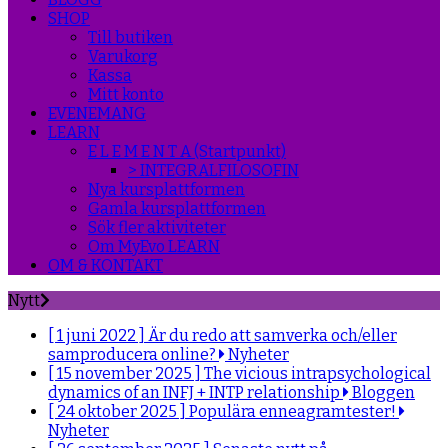
SHOP
Till butiken
Varukorg
Kassa
Mitt konto
EVENEMANG
LEARN
E L E M E N T A (Startpunkt)
> INTEGRALFILOSOFIN
Nya kursplattformen
Gamla kursplattformen
Sök fler aktiviteter
Om MyEvo LEARN
OM & KONTAKT
Nytt
[ 1 juni 2022 ]
Är du redo att samverka och/eller
samproducera online?
Nyheter
[ 15 november 2025 ]
The vicious intrapsychological
dynamics of an INFJ + INTP relationship
Bloggen
[ 24 oktober 2025 ]
Populära enneagramtester!
Nyheter