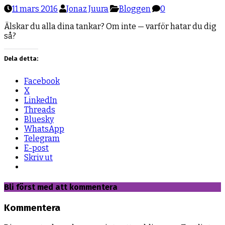
11 mars 2016
Jonaz Juura
Bloggen
0
Älskar du alla dina tankar? Om inte — varför hatar du dig
så?
Dela detta:
Facebook
X
LinkedIn
Threads
Bluesky
WhatsApp
Telegram
E-post
Skriv ut
Bli först med att kommentera
Kommentera