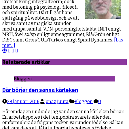
kretsar kring integralteorin; dock
med betoning på psykologi, filosofi
och spiritualitet. Därtill går hans
själ igång på webbdesign och av att
skriva samt av magiska stunder
med djupa samtal. VDN-personlighetsfakta: INFJ enligt
MBTI, 5w4 sx/sp enligt enneagrammet, Blå/Grön enligt
DISC samt Grön/GUL/Turkos enligt Spiral Dynamics.
[Läs
mer...]
Webbsida
Facebook
YouTube
LinkedIn
Relaterade artiklar
Bloggen
Där börjar den sanna kärleken
29 januari 2016
Jonaz Juura
Bloggen
0
Häromdagen undrade jag var den sanna kärleken börjar.
En arbetshypotes i det temporära svarets eller den
omformulerade frågans tecken var under födelse. Så kan
det vara dags att låta fullborda hypotesens födelse