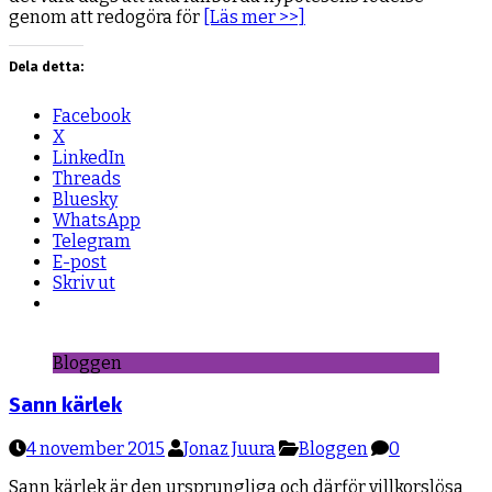
genom att redogöra för
[Läs mer >>]
Dela detta:
Facebook
X
LinkedIn
Threads
Bluesky
WhatsApp
Telegram
E-post
Skriv ut
Bloggen
Sann kärlek
4 november 2015
Jonaz Juura
Bloggen
0
Sann kärlek är den ursprungliga och därför villkorslösa