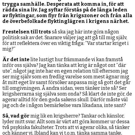
trygga samhälle. Desperata att komma in, för att
rädda sina liv. Jag syftar förstås på de långa leden
av flyktingar, som flyr från krigszoner och från alla
de överbefolkade flyktinglägren i krigens närhet.
Frestelsen till trots
så ska jag här inte göra någon
politisk sak av det. Snarare väljer jag att gå till mig själv,
för att reflektera över en viktig fråga: ”Var startar kriget i
mig?”
Är det inte
lite lustigt hur främmande vi kan framstå
inför oss själva? Jag kan tänka att krig är något ont ”där
ute”, något jag inte har en egen relation till eftersom jag
ser mig själv som en fredlig varelse som mest ägnar mig
åt mitt eget liv samt försöker anpassa mig så gott det går
till omgivningen. Å andra sidan, vem tänker inte så? Ser
krigsherrarna sig själva som onda? Så klart de inte gör, de
agerar alltid för den goda sakens skull. Därför måste väl
jag och de i någon bemärkelse vara likadana, inte sant?
Så, vad gör
mig lik en krigsherre? Tankar och känslor,
lyder mitt svar. Allt som är värt att göra kommer ur dessa
två psykiska fakulteter. Trots att vi agerar olika, så tänker
och känner vi. Ibland kan vi t.o.m. tänka samma tanke,