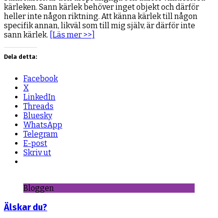
kärleken. Sann kärlek behöver inget objekt och därför
heller inte någon riktning. Att känna kärlek till någon
specifik annan, likväl som till mig själv, är därför inte
sann kärlek.
[Läs mer >>]
Dela detta:
Facebook
X
LinkedIn
Threads
Bluesky
WhatsApp
Telegram
E-post
Skriv ut
Bloggen
Älskar du?