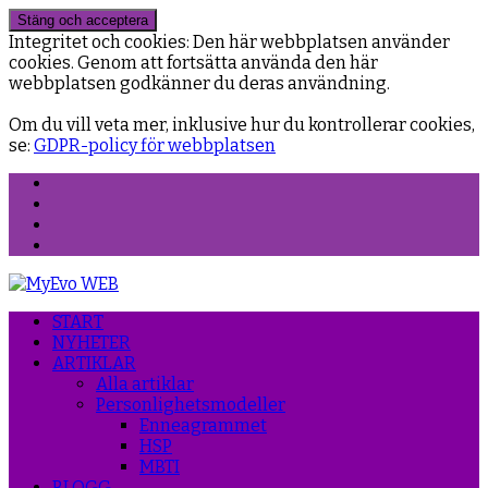
Integritet och cookies: Den här webbplatsen använder
cookies. Genom att fortsätta använda den här
webbplatsen godkänner du deras användning.
Om du vill veta mer, inklusive hur du kontrollerar cookies,
se:
GDPR-policy för webbplatsen
Facebook
Instagram
Threads
YouTube
START
NYHETER
ARTIKLAR
Alla artiklar
Personlighetsmodeller
Enneagrammet
HSP
MBTI
BLOGG