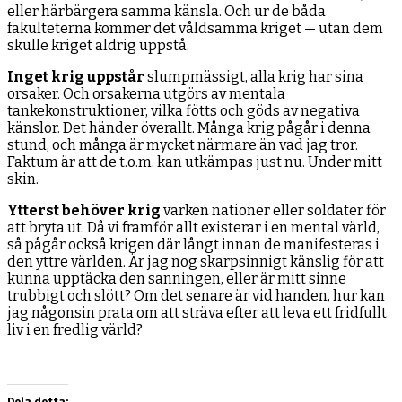
eller härbärgera samma känsla. Och ur de båda
fakulteterna kommer det våldsamma kriget — utan dem
skulle kriget aldrig uppstå.
Inget krig uppstår
slumpmässigt, alla krig har sina
orsaker. Och orsakerna utgörs av mentala
tankekonstruktioner, vilka fötts och göds av negativa
känslor. Det händer överallt. Många krig pågår i denna
stund, och många är mycket närmare än vad jag tror.
Faktum är att de t.o.m. kan utkämpas just nu. Under mitt
skin.
Ytterst behöver krig
varken nationer eller soldater för
att bryta ut. Då vi framför allt existerar i en mental värld,
så pågår också krigen där långt innan de manifesteras i
den yttre världen. Är jag nog skarpsinnigt känslig för att
kunna upptäcka den sanningen, eller är mitt sinne
trubbigt och slött? Om det senare är vid handen, hur kan
jag någonsin prata om att sträva efter att leva ett fridfullt
liv i en fredlig värld?
Dela detta: