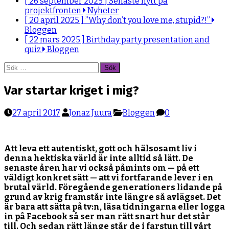
[ 26 september 2025 ]
Senaste nytt på
projektfronten
Nyheter
[ 20 april 2025 ]
”Why don’t you love me, stupid?!”
Bloggen
[ 22 mars 2025 ]
Birthday party presentation and
quiz
Bloggen
Sök
efter:
Var startar kriget i mig?
27 april 2017
Jonaz Juura
Bloggen
0
Att leva ett autentiskt, gott och hälsosamt liv i
denna hektiska värld är inte alltid så lätt. De
senaste åren har vi också påmints om — på ett
väldigt konkret sätt — att vi fortfarande lever i en
brutal värld. Föregående generationers lidande på
grund av krig framstår inte längre så avlägset. Det
är bara att sätta på tv:n, läsa tidningarna eller logga
in på Facebook så ser man rätt snart hur det står
till. Och sedan rätt länge står de i farstun till vårt