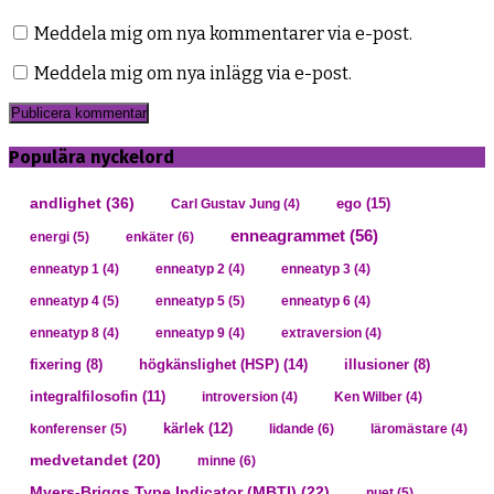
Meddela mig om nya kommentarer via e-post.
Meddela mig om nya inlägg via e-post.
Populära nyckelord
andlighet
(36)
ego
(15)
Carl Gustav Jung
(4)
enneagrammet
(56)
energi
(5)
enkäter
(6)
enneatyp 1
(4)
enneatyp 2
(4)
enneatyp 3
(4)
enneatyp 4
(5)
enneatyp 5
(5)
enneatyp 6
(4)
enneatyp 8
(4)
enneatyp 9
(4)
extraversion
(4)
högkänslighet (HSP)
(14)
fixering
(8)
illusioner
(8)
integralfilosofin
(11)
introversion
(4)
Ken Wilber
(4)
kärlek
(12)
konferenser
(5)
lidande
(6)
läromästare
(4)
medvetandet
(20)
minne
(6)
Myers-Briggs Type Indicator (MBTI)
(22)
nuet
(5)