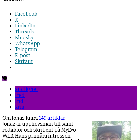
Facebook
X
LinkedIn
Threads
Bluesky
WhatsApp
Telegram
E-post
Skriv ut
andlighet
fred
frid
krig
Om Jonaz Juura
149 artiklar
Jonaz är upphovsman till samt
redaktör och skribent på MyEvo
WEB. Hans primära intressen