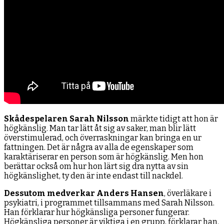
Skådespelaren Sarah Nilsson
märkte tidigt att hon är
högkänslig. Man tar lätt åt sig av saker, man blir lätt
överstimulerad, och överraskningar kan bringa en ur
fattningen. Det är några av alla de egenskaper som
karaktäriserar en person som är högkänslig. Men hon
berättar också om hur hon lärt sig dra nytta av sin
högkänslighet, ty den är inte endast till nackdel.
Dessutom medverkar Anders Hansen
, överläkare i
psykiatri, i programmet tillsammans med Sarah Nilsson.
Han förklarar hur högkänsliga personer fungerar.
Högkänsliga personer är viktiga i en grupp, förklarar han.