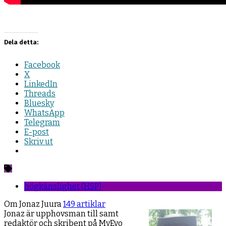
Dela detta:
Facebook
X
LinkedIn
Threads
Bluesky
WhatsApp
Telegram
E-post
Skriv ut
högkänslighet (HSP)
Om Jonaz Juura
149 artiklar
Jonaz är upphovsman till samt
redaktör och skribent på MyEvo