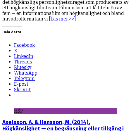
det högkänsliga personlighetsdraget som producerats av
ett högkänsligt filmteam. Filmen kom att få titeln En av
fem — en informationsfilm om högkänslighet och bland
huvudrollerna kan vi
[Läs mer >>]
Dela detta:
Facebook
X
LinkedIn
Threads
Bluesky
WhatsApp
Telegram
E-post
Skriv ut
HSP
Axelsson, A. & Hansson, M. (2014).
Högkänslighet — en begränsning eller tillgång i