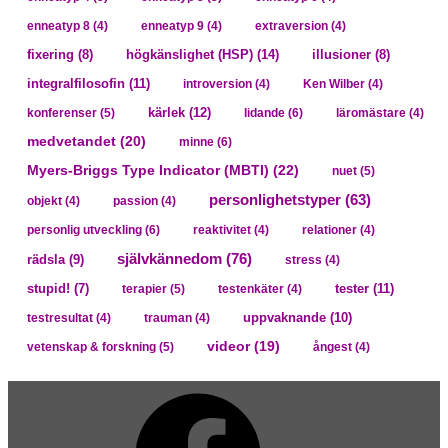
enneatyp 8
(4)
enneatyp 9
(4)
extraversion
(4)
högkänslighet (HSP)
(14)
fixering
(8)
illusioner
(8)
integralfilosofin
(11)
introversion
(4)
Ken Wilber
(4)
kärlek
(12)
konferenser
(5)
lidande
(6)
läromästare
(4)
medvetandet
(20)
minne
(6)
Myers-Briggs Type Indicator (MBTI)
(22)
nuet
(5)
personlighetstyper
(63)
objekt
(4)
passion
(4)
personlig utveckling
(6)
reaktivitet
(4)
relationer
(4)
självkännedom
(76)
rädsla
(9)
stress
(4)
tester
(11)
stupid!
(7)
terapier
(5)
testenkäter
(4)
uppvaknande
(10)
testresultat
(4)
trauman
(4)
videor
(19)
vetenskap & forskning
(5)
ångest
(4)
Facebook