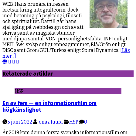
WEB. Hans primära intressen
kretsar kring integralteorin; dock
med betoning på psykologi, filosofi
och spiritualitet. Därtill går hans
själ igång på webbdesign och av att
skriva samt av magiska stunder
med djupa samtal. VDN-personlighetsfakta: INFJ enligt
MBTI, 5w4 sx/sp enligt enneagrammet, Blå/Grön enligt
DISC samt Grön/GUL/Turkos enligt Spiral Dynamics.
[Läs
mer...]
Webbsida
Facebook
YouTube
LinkedIn
Relaterade artiklar
HSP
En av fem — en informationsfilm om
högkänslighet
5 juni 2022
Jonaz Juura
HSP
0
År 2019 kom denna första svenska informationsfilm om