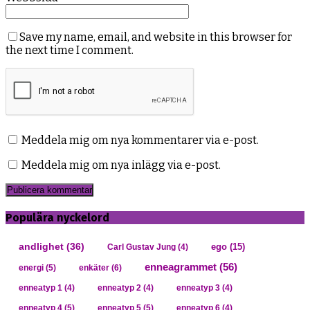
Save my name, email, and website in this browser for
the next time I comment.
Meddela mig om nya kommentarer via e-post.
Meddela mig om nya inlägg via e-post.
Populära nyckelord
andlighet
(36)
ego
(15)
Carl Gustav Jung
(4)
enneagrammet
(56)
energi
(5)
enkäter
(6)
enneatyp 1
(4)
enneatyp 2
(4)
enneatyp 3
(4)
enneatyp 4
(5)
enneatyp 5
(5)
enneatyp 6
(4)