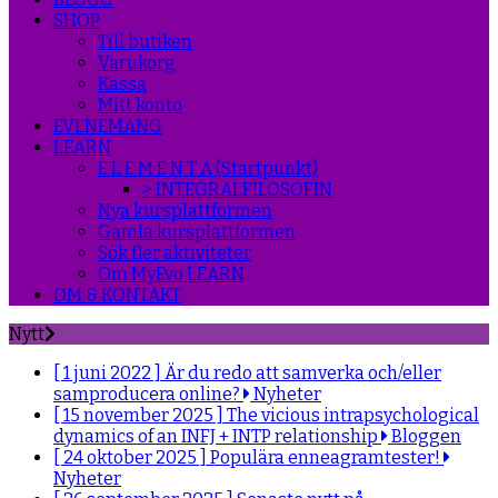
SHOP
Till butiken
Varukorg
Kassa
Mitt konto
EVENEMANG
LEARN
E L E M E N T A (Startpunkt)
> INTEGRALFILOSOFIN
Nya kursplattformen
Gamla kursplattformen
Sök fler aktiviteter
Om MyEvo LEARN
OM & KONTAKT
Nytt
[ 1 juni 2022 ]
Är du redo att samverka och/eller
samproducera online?
Nyheter
[ 15 november 2025 ]
The vicious intrapsychological
dynamics of an INFJ + INTP relationship
Bloggen
[ 24 oktober 2025 ]
Populära enneagramtester!
Nyheter