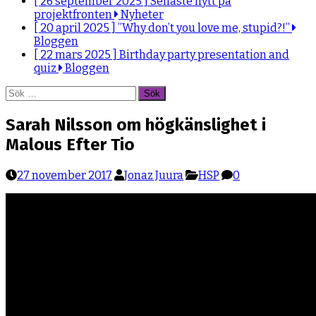
[ 26 september 2025 ]
Senaste nytt på
projektfronten
Nyheter
[ 20 april 2025 ]
”Why don’t you love me, stupid?!”
Bloggen
[ 22 mars 2025 ]
Birthday party presentation and
quiz
Bloggen
Sök
efter:
Sarah Nilsson om högkänslighet i
Malous Efter Tio
27 november 2017
Jonaz Juura
HSP
0