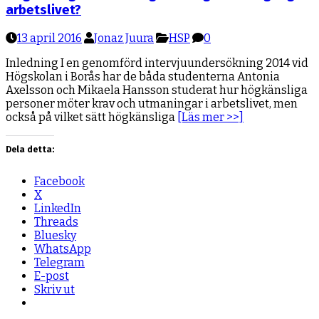
arbetslivet?
13 april 2016
Jonaz Juura
HSP
0
Inledning I en genomförd intervjuundersökning 2014 vid
Högskolan i Borås har de båda studenterna Antonia
Axelsson och Mikaela Hansson studerat hur högkänsliga
personer möter krav och utmaningar i arbetslivet, men
också på vilket sätt högkänsliga
[Läs mer >>]
Dela detta:
Facebook
X
LinkedIn
Threads
Bluesky
WhatsApp
Telegram
E-post
Skriv ut