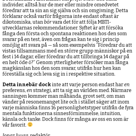
individer, alltså hur de mer eller mindre omedvetet
föredrar att ta sin an sig själva och sin omgivning. Detta
förklarar också varför frågorna inte endast oftast är
dikotomiska, utan
bör
vara det för att följa MBTI-
utvecklarnas rekommendationer. Syftet är att försöka
fånga den första och spontana reaktionen hos den som
svarar på en test, även om frågan kan te sig i princip
omöjlig att svara på — så som exempelvis ”Föredrar du att
vistas tillsammans med en större grupp människor på en
fest i 14 dagar, eller föredrar du att tillbringa 14 dagar på
en helt öde ö?” Genom ytterligheter försöker man fånga
magkänslan hos den som svarar, utifrån hur hen kan
föreställa sig och leva sig in i respektive situation.
Detta innebär dock
inte att varje person endast har
en
preferens,
en
strategi, att ta sig an världen med. Närmare
sanningen kommer man måhända, grovt sett, om man
vänder på resonemanget lite och i stället säger att inom
varje människa finns 16 personlighetstyper utifrån de fyra
mentala funktionerna sinnesförnimmelse, intuition,
känsla och tanke. Dock finns för många av oss en som är
vår favorit.
Jonaz Juura,
redaktör