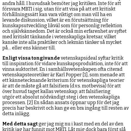
andra håll. I huvudsak bemöter jag kritiken. Inte för att
försvara MBTI i sig, utan för att visa på att ett kritiskt
förhållningssätt kan vara viktigt om man vill ha en
levande diskussion, vilket är en förutsättning för
kunskapsutveckling likväl som för personlig reflektion
och självkännedom. Det är också min erfarenhet av syftet
med kritiskt tänkande i vetenskapliga kretsar, vilket
kanske inte alla praktiker och lekmän tänker så mycket
på… eller ens känner till.
Enligt vissa tongivande
vetenskapsideal syftar kritik
till inspiration för vidare kunskapsproduktion, inte för att
vinna auktoritet. En i samhällsvetenskapen ofta citerad
vetenskapsteoretiker är Karl Popper [1], som menade att
ett kännetecknande kriterium för vetenskapliga teorier
är att de måste gå att falsifiera (d.v.s. motbevisa) för att
över huvud taget kallas vetenskap; att falsifiering
utgör ett absolut nödvändigt steg i den vetenskapliga
processen. [2] En sådan ansats öppnar upp för det jag
precis har beskrivit och kan ge en bra ingång till resten av
detta inlägg.
Med detta sagt
ger jag mig nu i kast med en del av den
kritik jag har funnit mot MBTI. Låt mig dock bara först slå