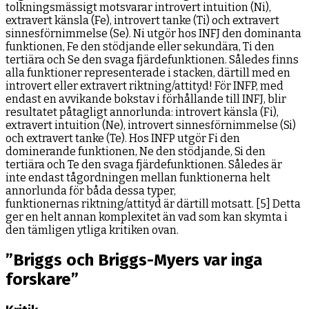
tolkningsmässigt motsvarar introvert intuition (Ni),
extravert känsla (Fe), introvert tanke (Ti) och extravert
sinnesförnimmelse (Se). Ni utgör hos INFJ den dominanta
funktionen, Fe den stödjande eller sekundära, Ti den
tertiära och Se den svaga fjärdefunktionen. Således finns
alla funktioner representerade i stacken, därtill med en
introvert eller extravert riktning/attityd! För INFP, med
endast en avvikande bokstav i förhållande till INFJ, blir
resultatet påtagligt annorlunda: introvert känsla (Fi),
extravert intuition (Ne), introvert sinnesförnimmelse (Si)
och extravert tanke (Te). Hos INFP utgör Fi den
dominerande funktionen, Ne den stödjande, Si den
tertiära och Te den svaga fjärdefunktionen. Således är
inte endast tågordningen mellan funktionerna helt
annorlunda för båda dessa typer,
funktionernas riktning/attityd är därtill motsatt. [5] Detta
ger en helt annan komplexitet än vad som kan skymta i
den tämligen ytliga kritiken ovan.
”Briggs och Briggs-Myers var inga
forskare”