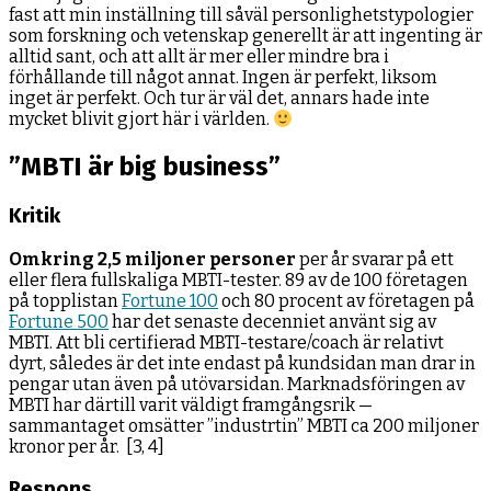
fast att min inställning till såväl personlighetstypologier
som forskning och vetenskap generellt är att ingenting är
alltid sant, och att allt är mer eller mindre bra i
förhållande till något annat. Ingen är perfekt, liksom
inget är perfekt. Och tur är väl det, annars hade inte
mycket blivit gjort här i världen.
”MBTI är big business”
Kritik
Omkring 2,5 miljoner personer
per år svarar på ett
eller flera fullskaliga MBTI-tester. 89 av de 100 företagen
på topplistan
Fortune 100
och 80 procent av företagen på
Fortune 500
har det senaste decenniet använt sig av
MBTI. Att bli certifierad MBTI-testare/coach är relativt
dyrt, således är det inte endast på kundsidan man drar in
pengar utan även på utövarsidan. Marknadsföringen av
MBTI har därtill varit väldigt framgångsrik —
sammantaget omsätter ”industrtin” MBTI ca 200 miljoner
kronor per år. [3, 4]
Respons