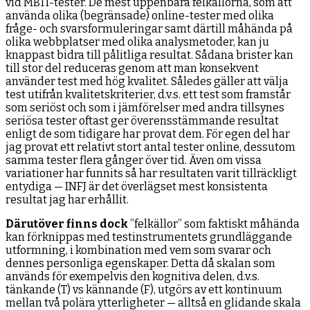
vid MBTI-tester. De mest uppenbara felkällorna, som att
använda olika (begränsade) online-tester med olika
fråge- och svarsformuleringar samt därtill måhända på
olika webbplatser med olika analysmetoder, kan ju
knappast bidra till pålitliga resultat. Sådana brister kan
till stor del reduceras genom att man konsekvent
använder test med hög kvalitet. Således gäller att välja
test utifrån kvalitetskriterier, d.v.s. ett test som framstår
som seriöst och som i jämförelser med andra tillsynes
seriösa tester oftast ger överensstämmande resultat
enligt de som tidigare har provat dem. För egen del har
jag provat ett relativt stort antal tester online, dessutom
samma tester flera gånger över tid. Även om vissa
variationer har funnits så har resultaten varit tillräckligt
entydiga — INFJ är det överlägset mest konsistenta
resultat jag har erhållit.
Därutöver finns dock
”felkällor” som faktiskt måhända
kan förknippas med testinstrumentets grundläggande
utformning, i kombination med vem som svarar och
dennes personliga egenskaper. Detta då skalan som
används för exempelvis den kognitiva delen, d.v.s.
tänkande (T) vs kännande (F), utgörs av ett kontinuum
mellan två polära ytterligheter — alltså en glidande skala