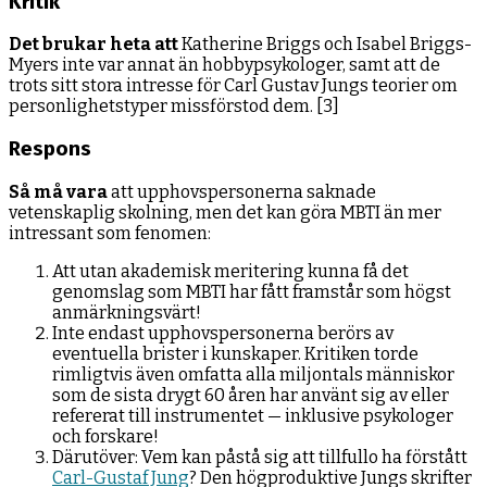
Kritik
Det brukar heta att
Katherine Briggs och Isabel Briggs-
Myers inte var annat än hobbypsykologer, samt att de
trots sitt stora intresse för Carl Gustav Jungs teorier om
personlighetstyper missförstod dem. [3]
Respons
Så må vara
att upphovspersonerna saknade
vetenskaplig skolning, men det kan göra MBTI än mer
intressant som fenomen:
Att utan akademisk meritering kunna få det
genomslag som MBTI har fått framstår som högst
anmärkningsvärt!
Inte endast upphovspersonerna berörs av
eventuella brister i kunskaper. Kritiken torde
rimligtvis även omfatta alla miljontals människor
som de sista drygt 60 åren har använt sig av eller
refererat till instrumentet — inklusive psykologer
och forskare!
Därutöver: Vem kan påstå sig att tillfullo ha förstått
Carl-Gustaf Jung
? Den högproduktive Jungs skrifter