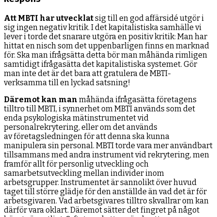
Att MBTI har utvecklat
sig till en god affärsidé utgör i
sig ingen negativ kritik. I det kapitalistiska samhälle vi
lever i torde det snarare utgöra en positiv kritik: Man har
hittat en nisch som det uppenbarligen finns en marknad
för. Ska man ifrågsätta detta bör man måhända rimligen
samtidigt ifrågasätta det kapitalistiska systemet. Gör
man inte det är det bara att gratulera de MBTI-
verksamma till en lyckad satsning!
Däremot kan man
måhända ifrågasätta företagens
tilltro till MBTI, i synnerhet om MBTI används som det
enda psykologiska mätinstrumentet vid
personalrekrytering, eller om det används
av företagsledningen för att denna ska kunna
manipulera sin personal. MBTI torde vara mer användbart
tillsammans med andra instrument vid rekrytering, men
framför allt för personlig utveckling och
samarbetsutveckling mellan individer inom
arbetsgrupper. Instrumentet är sannolikt över huvud
taget till större glädje för den anställde än vad det är för
arbetsgivaren. Vad arbetsgivares tilltro skvallrar om kan
därför vara oklart. Däremot sätter det fingret på något