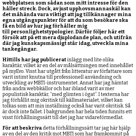
webbplatsen som sådan som mitt intresse för den
håller streck. Dock, av just upphovsmannaskäl kan
det måhända vara viktigt att jag tillkännager mina
egna utgångspunkter för att du som besökare ska
få en bild av hur jag förhåller mig
till personlighetstypologier. Därför följer här ett
försök att på ett mera djuplodande plan, och utifrån
där jag kunskapsmässigt står idag, utveckla mina
tankegångar.
Hittills har jag publicerat
inlägg med lite olika
karaktär, vilket är en del av målsättningen med innehållet
på myEvo. Visst har utgått från litteratur av författare som
varit intimt knutna till professionell användning och
utveckling av MBTI-instrumentet. Annat har jag hämtat
från andra webbkällor och har ibland varit av mer
populistisk karaktär, ”med glimten i ögat”. I texterna har
jag förhållit mig okritisk till källmaterialet, vilket kan
tolkas som att min inställning också har varit okritisk. Så
är dock inte fallet. I bakgrunden har hela tiden funnits ett
visst förhållningssätt till det jag har vidareförmedlat.
För att beskriva
detta förhållningssätt tar jag här hjälp
av en del av den kritik mot MBTI som har framkommit på