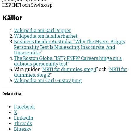
HSP, INFJ och 5w4 sx/sp
Källor
Wikipedia om Karl Popper
Wikipedia om falsifierbarhet
Business Insider Australia: ”Why The Myers-Briggs
Personality Test Is Misleading, Inaccurate, And
Unscientific”
The Boston Globe: ”ISTJ? ENFP? Careers hinge on a
dubious personality test”
Våra guider ”
MBTI for dummies, steg 1
” och ”
MBTI for
dummies, steg 2
”
Wikipedia om Carl Gustav Jung
Dela detta:
Facebook
X
LinkedIn
Threads
Bluesky