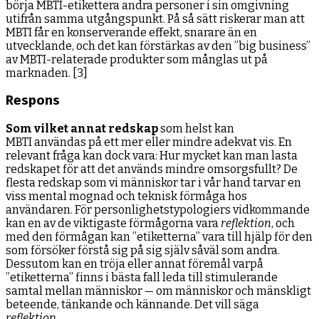
börja MBTI-etikettera andra personer i sin omgivning
utifrån samma utgångspunkt. På så sätt riskerar man att
MBTI får en konserverande effekt, snarare än en
utvecklande, och det kan förstärkas av den ”big business”
av MBTI-relaterade produkter som månglas ut på
marknaden. [3]
Respons
Som vilket annat redskap
som helst kan
MBTI användas på ett mer eller mindre adekvat vis. En
relevant fråga kan dock vara: Hur mycket kan man lasta
redskapet för att det används mindre omsorgsfullt? De
flesta redskap som vi människor tar i vår hand tarvar en
viss mental mognad och teknisk förmåga hos
användaren. För personlighetstypologiers vidkommande
kan en av de viktigaste förmågorna vara
reflektion
, och
med den förmågan kan ”etiketterna” vara till hjälp för den
som försöker förstå sig på sig själv såväl som andra.
Dessutom kan en tröja eller annat föremål varpå
”etiketterna” finns i bästa fall leda till stimulerande
samtal mellan människor — om människor och mänskligt
beteende, tänkande och kännande. Det vill säga
reflektion
.