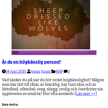
HSP
Är du en högkänslig person?
14 juni 2015
Jonaz Juura
HSP
0
Vad tänker du på när du hör ordet högkänslighet? Någon
som här lätt till tårar, är bräcklig, har tunt skin och är
lättsårad, oflexibel, svag, skygg, orolig och överdriver sin
upplevelse av smärta? Hur ofta används
[Läs mer >>]
Dela detta: