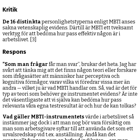
Kritik
De 16 distinkta
personlighetstyperna enligt MBTI anses
sakna vetenskaplig evidens. Därtill är MBTI ett tveksamt
verktyg för att bedöma hur pass effektiv någon är i
arbetslivet. [3]
Respons
”Som man frågar
får man svar”, brukar det heta. Jag har
svårt att tänka mig att det finns någon teori eller forskare
som ifrågasätter att människor har perceptiva och
kognitiva förmågor, varav vilka vi föredrar vissa mer än
andra — vilket ju är vad MBTI handlar om. Så, vad är det för
typ av teori som behöver ge instrumentet evidens? Är inte
det väsentligaste att vi själva kan bedöma hur pass
relevanta våra egna testresultat är och hur de kan tolkas?
Vad gäller MBTI-instrumentets
värde i arbetslivet så
instämmer jag dock i att man nog bör vara försiktig om
man som arbetsgivare syftar till att använda det som ett
urvalsredskap vid t.ex. anställning. Ändå kan det