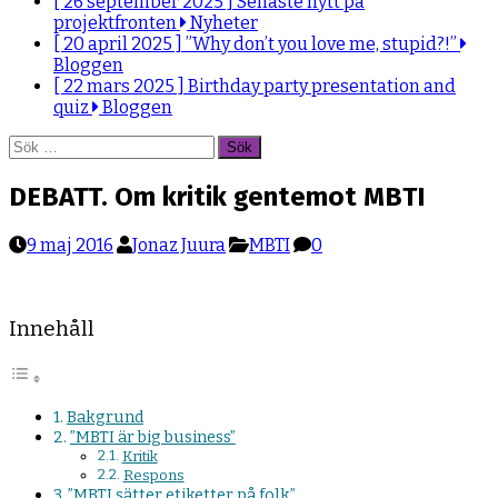
[ 26 september 2025 ]
Senaste nytt på
projektfronten
Nyheter
[ 20 april 2025 ]
”Why don’t you love me, stupid?!”
Bloggen
[ 22 mars 2025 ]
Birthday party presentation and
quiz
Bloggen
Sök
efter:
DEBATT. Om kritik gentemot MBTI
9 maj 2016
Jonaz Juura
MBTI
0
Innehåll
Bakgrund
”MBTI är big business”
Kritik
Respons
”MBTI sätter etiketter på folk”