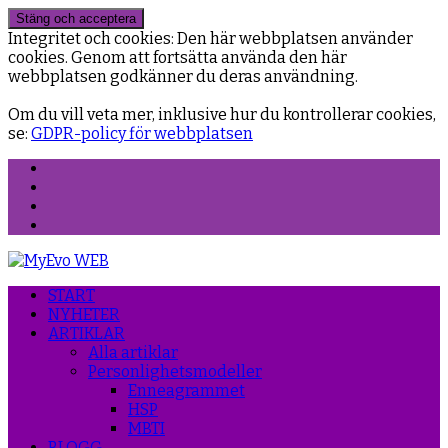
Integritet och cookies: Den här webbplatsen använder
cookies. Genom att fortsätta använda den här
webbplatsen godkänner du deras användning.
Om du vill veta mer, inklusive hur du kontrollerar cookies,
se:
GDPR-policy för webbplatsen
Facebook
Instagram
Threads
YouTube
START
NYHETER
ARTIKLAR
Alla artiklar
Personlighetsmodeller
Enneagrammet
HSP
MBTI
BLOGG