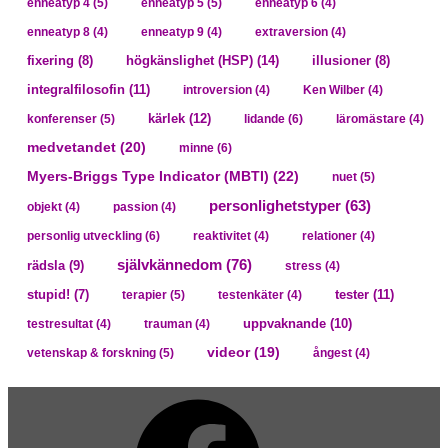
enneatyp 4
(5)
enneatyp 5
(5)
enneatyp 6
(4)
enneatyp 8
(4)
enneatyp 9
(4)
extraversion
(4)
högkänslighet (HSP)
(14)
fixering
(8)
illusioner
(8)
integralfilosofin
(11)
introversion
(4)
Ken Wilber
(4)
kärlek
(12)
konferenser
(5)
lidande
(6)
läromästare
(4)
medvetandet
(20)
minne
(6)
Myers-Briggs Type Indicator (MBTI)
(22)
nuet
(5)
personlighetstyper
(63)
objekt
(4)
passion
(4)
personlig utveckling
(6)
reaktivitet
(4)
relationer
(4)
självkännedom
(76)
rädsla
(9)
stress
(4)
tester
(11)
stupid!
(7)
terapier
(5)
testenkäter
(4)
uppvaknande
(10)
testresultat
(4)
trauman
(4)
videor
(19)
vetenskap & forskning
(5)
ångest
(4)
Facebook