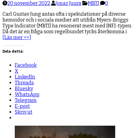
20 november 2022
Jonaz Juura
MBTI
0
Carl Gustav Jung antas ofta i spekulationer på diverse
hemsidor och i sociala medier att utifrån Myers-Briggs
Type Indicator (MBTI) ha resonerat mest med INFJ-typen.
Då det är en fråga som regelbundet tycks återkomma i
[Läs mer >>]
Dela detta:
Facebook
X
LinkedIn
Threads
Bluesky
WhatsApp
Telegram
E-post
Skriv ut