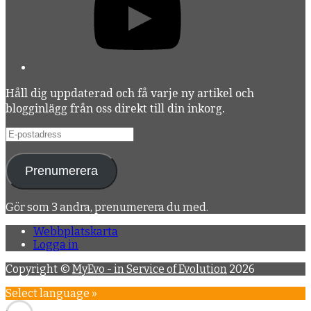
Håll dig uppdaterad och få varje ny artikel och
blogginlägg från oss direkt till din inkorg.
E-
postadress
Prenumerera
Gör som 3 andra, prenumerera du med.
Webbplatskarta
Logga in
Copyright ©
MyEvo - in Service of Evolution
2026
Select language »