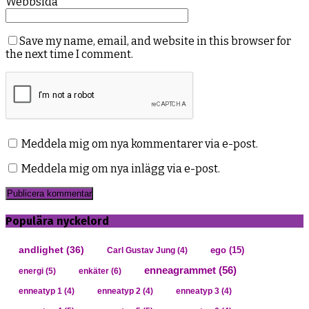
Webbsida
Save my name, email, and website in this browser for
the next time I comment.
Meddela mig om nya kommentarer via e-post.
Meddela mig om nya inlägg via e-post.
Populära nyckelord
andlighet
(36)
ego
(15)
Carl Gustav Jung
(4)
enneagrammet
(56)
energi
(5)
enkäter
(6)
enneatyp 1
(4)
enneatyp 2
(4)
enneatyp 3
(4)