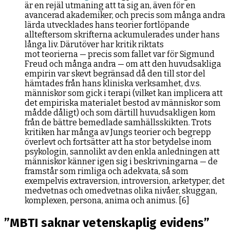
är en rejäl utmaning att ta sig an, även för en
avancerad akademiker, och precis som många andra
lärda utvecklades hans teorier fortlöpande
allteftersom skrifterna ackumulerades under hans
långa liv. Därutöver har kritik riktats
mot teorierna — precis som fallet var för Sigmund
Freud och många andra — om att den huvudsakliga
empirin var skevt begränsad då den till stor del
hämtades från hans kliniska verksamhet, d.v.s.
människor som gick i terapi (vilket kan implicera att
det empiriska materialet bestod av människor som
mådde dåligt) och som därtill huvudsakligen kom
från de bättre bemedlade samhällsskikten. Trots
kritiken har många av Jungs teorier och begrepp
överlevt och fortsätter att ha stor betydelse inom
psykologin, sannolikt av den enkla anledningen att
människor känner igen sig i beskrivningarna — de
framstår som rimliga och adekvata, så som
exempelvis extraversion, introversion, arketyper, det
medvetnas och omedvetnas olika nivåer, skuggan,
komplexen, persona, anima och animus. [6]
”MBTI saknar vetenskaplig evidens”