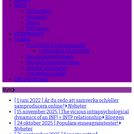
SHOP
Till butiken
Varukorg
Kassa
Mitt konto
EVENEMANG
LEARN
E L E M E N T A (Startpunkt)
> INTEGRALFILOSOFIN
Nya kursplattformen
Gamla kursplattformen
Sök fler aktiviteter
Om MyEvo LEARN
OM & KONTAKT
Nytt
[ 1 juni 2022 ]
Är du redo att samverka och/eller
samproducera online?
Nyheter
[ 15 november 2025 ]
The vicious intrapsychological
dynamics of an INFJ + INTP relationship
Bloggen
[ 24 oktober 2025 ]
Populära enneagramtester!
Nyheter