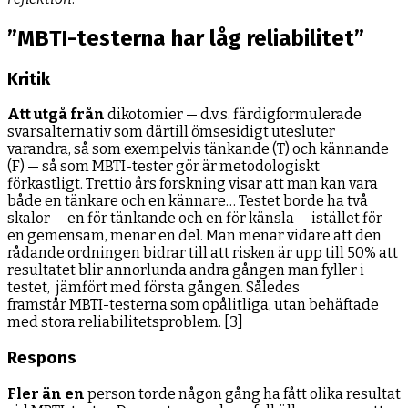
”MBTI-testerna har låg reliabilitet”
Kritik
Att utgå från
dikotomier — d.v.s. färdigformulerade
svarsalternativ som därtill ömsesidigt utesluter
varandra, så som exempelvis tänkande (T) och kännande
(F) — så som MBTI-tester gör är metodologiskt
förkastligt. Trettio års forskning visar att man kan vara
både en tänkare och en kännare… Testet borde ha två
skalor — en för tänkande och en för känsla — istället för
en gemensam, menar en del. Man menar vidare att den
rådande ordningen bidrar till att risken är upp till 50% att
resultatet blir annorlunda andra gången man fyller i
testet, jämfört med första gången. Således
framstår MBTI-testerna som opålitliga, utan behäftade
med stora reliabilitetsproblem. [3]
Respons
Fler än en
person torde någon gång ha fått olika resultat