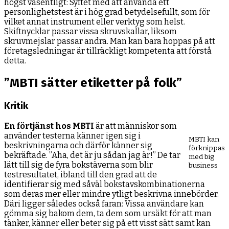
högst väsentligt: Syftet med att använda ett
personlighetstest är i hög grad betydelsefullt, som för
vilket annat instrument eller verktyg som helst.
Skiftnycklar passar vissa skruvskallar, liksom
skruvmejslar passar andra. Man kan bara hoppas på att
företagsledningar är tillräckligt kompetenta att förstå
detta.
”MBTI sätter etiketter på folk”
Kritik
En förtjänst hos MBTI
är att människor som
använder testerna känner igen sig i
MBTI kan
beskrivningarna och därför känner sig
förknippas
bekräftade. ”Aha, det är ju sådan jag är!” De tar
med big
lätt till sig de fyra bokstäverna som blir
business
testresultatet, ibland till den grad att de
identifierar sig med såväl bokstavskombinationerna
som deras mer eller mindre ytligt beskrivna innebörder.
Däri ligger således också faran: Vissa användare kan
gömma sig bakom dem, ta dem som ursäkt för att man
tänker, känner eller beter sig på ett visst sätt samt kan