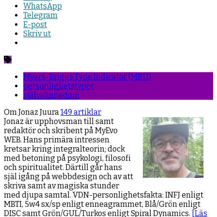
WhatsApp
Telegram
E-post
Skriv ut
Myers-Briggs Type Indicator (MBTI)
personlighetstyper
självkännedom
Om Jonaz Juura
149 artiklar
Jonaz är upphovsman till samt
redaktör och skribent på MyEvo
WEB. Hans primära intressen
kretsar kring integralteorin; dock
med betoning på psykologi, filosofi
och spiritualitet. Därtill går hans
själ igång på webbdesign och av att
skriva samt av magiska stunder
med djupa samtal. VDN-personlighetsfakta: INFJ enligt
MBTI, 5w4 sx/sp enligt enneagrammet, Blå/Grön enligt
DISC samt Grön/GUL/Turkos enligt Spiral Dynamics.
[Läs