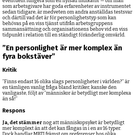
eventuellt fungera som en hyfsad indikator — om man
som arbetsgivare har goda erfarenheter av instrumentet
sedan tidigare, är medveten om andra anställdas testsvar
och därtill vad det är för personlighetstyp som kan
behövas på en viss tjänst utifrån arbetsgruppens
sammansättning och organisationens behov vid en viss
tidpunkt i relation till en ständigt föränderlig omvärld.
”En personlighet är mer komplex än
fyra bokstäver”
Kritik
”Finns endast 16 olika slags personligheter i världen?” är
en tämligen vanlig fråga bland kritiker, kanske den
vanligaste, följt av ”människor är betydligt mer komplexa
än så!”
Respons
Ja, det stämmer
nog att människopsyket är betydligt
mer komplext än att det kan fångas in i en av 16 typer.
Dock handlar MBTI främst om
preferenser
hos olika