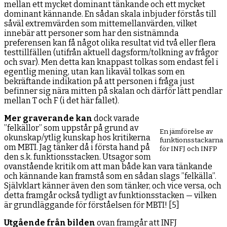
mellan ett mycket dominant tänkande och ett mycket
dominant kännande. En sådan skala inbjuder förstås till
såväl extremvärden som mittemellanvärden, vilket
innebär att personer som har den sistnämnda
preferensen kan få något olika resultat vid två eller flera
testtillfällen (utifrån aktuell dagsform/tolkning av frågor
och svar). Men detta kan knappast tolkas som endast fel i
egentlig mening, utan kan likaväl tolkas som en
bekräftande indikation på att personen i fråga just
befinner sig nära mitten på skalan och därför lätt pendlar
mellan T och F (i det här fallet).
Mer graverande kan
dock varade
”felkällor” som uppstår på grund av
En jämförelse av
okunskap/ytlig kunskap hos kritikerna
funktionsstackarna
om MBTI. Jag tänker då i första hand på
för INFJ och INFP
den s.k. funktionsstacken. Utsagor som
ovanstående kritik om att man både kan vara tänkande
och kännande kan framstå som en sådan slags ”felkälla”.
Självklart känner även den som tänker, och vice versa, och
detta framgår också tydligt av funktionsstacken — vilken
är grundläggande för förståelsen för MBTI! [5]
Utgående från bilden
ovan framgår att INFJ