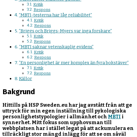
Kritik
Respons
”MBTI-testerna har låg reliabilitet”
Kritik
Respons
”Briggs och Briggs-Myers var inga forskare”
Kritik
Respons
”MBTI saknar vetenskaplig evidens”
Kritik
Respons
”En personlighet är mer komplex än fyra bokstäver”
Kritik
Respons
Källor
Bakgrund
Hittills på HSP Sweden.eu har jag avstått från att ge
uttryck för min egen inställning till pykologiska
personlighetstypologier i allmänhet och
MBTI
i
synnerhet. Mitt fokus som upphovsman till
webbplatsen har i stället legat på att ackumulera en
tillräckligt stor mängd inlägg för att se om såväl